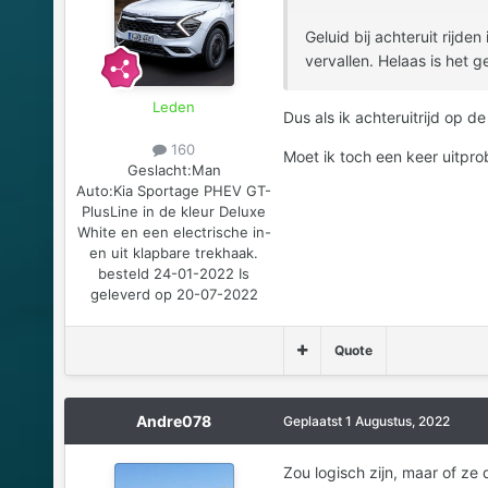
Geluid bij achteruit rijde
vervallen. Helaas is het ge
Leden
Dus als ik achteruitrijd op 
160
Moet ik toch een keer uitpro
Geslacht:
Man
Auto:
Kia Sportage PHEV GT-
PlusLine in de kleur Deluxe
White en een electrische in-
en uit klapbare trekhaak.
besteld 24-01-2022 Is
geleverd op 20-07-2022
Quote
Andre078
Geplaatst
1 Augustus, 2022
Zou logisch zijn, maar of ze