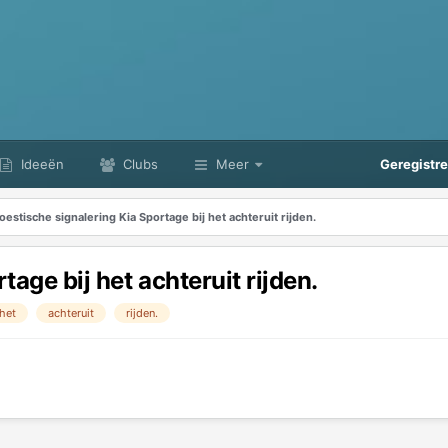
Ideeën
Clubs
Meer
Geregistr
oestische signalering Kia Sportage bij het achteruit rijden.
age bij het achteruit rijden.
het
achteruit
rijden.