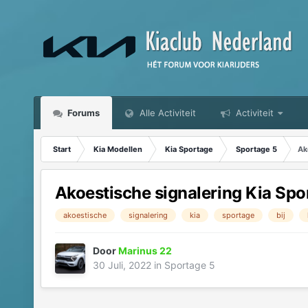
Forums
Alle Activiteit
Activiteit
Start
Kia Modellen
Kia Sportage
Sportage 5
Ak
Akoestische signalering Kia Sport
akoestische
signalering
kia
sportage
bij
Door
Marinus 22
30 Juli, 2022
in
Sportage 5