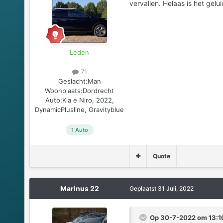
vervallen. Helaas is het gelui
Leden
71
Geslacht:
Man
Woonplaats:
Dordrecht
Auto:
Kia e Niro, 2022,
DynamicPlusline, Gravityblue
1 Auto
Quote
Marinus 22
Geplaatst
31 Juli, 2022
Op 30-7-2022 om 13:10