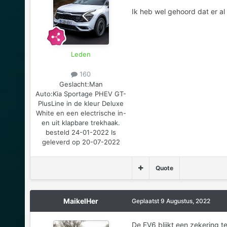
Ik heb wel gehoord dat er al 
Leden
160
Geslacht:
Man
Auto:
Kia Sportage PHEV GT-
PlusLine in de kleur Deluxe
White en een electrische in-
en uit klapbare trekhaak.
besteld 24-01-2022 Is
geleverd op 20-07-2022
Quote
MaikelHer
Geplaatst
9 Augustus, 2022
De EV6 blijkt een zekering t