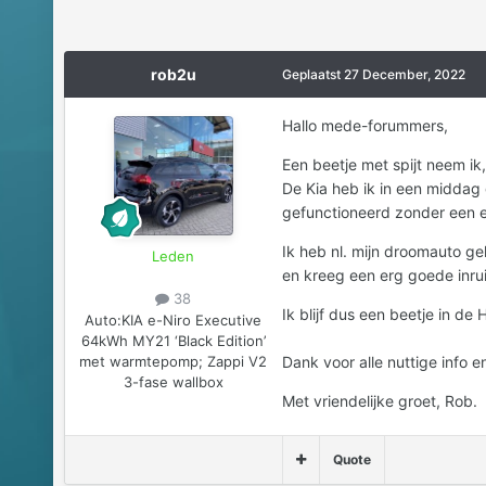
rob2u
Geplaatst
27 December, 2022
Hallo mede-forummers,
Een beetje met spijt neem ik,
De Kia heb ik in een middag g
gefunctioneerd zonder een en
Ik heb nl. mijn droomauto g
Leden
en kreeg een erg goede inruil
38
Ik blijf dus een beetje in de 
Auto:
KIA e-Niro Executive
64kWh MY21 ‘Black Edition’
met warmtepomp; Zappi V2
Dank voor alle nuttige info en
3-fase wallbox
Met vriendelijke groet, Rob.
Quote