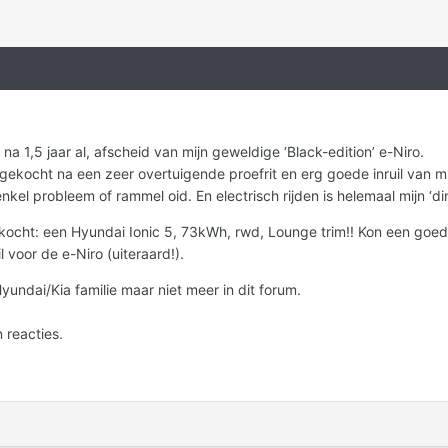
 na 1,5 jaar al, afscheid van mijn geweldige ‘Black-edition’ e-Niro.
ekocht na een zeer overtuigende proefrit en erg goede inruil van mijn
kel probleem of rammel oid. En electrisch rijden is helemaal mijn ‘di
ekocht: een Hyundai Ionic 5, 73kWh, rwd, Lounge trim!! Kon een goe
 voor de e-Niro (uiteraard!).
Hyundai/Kia familie maar niet meer in dit forum.
 reacties.