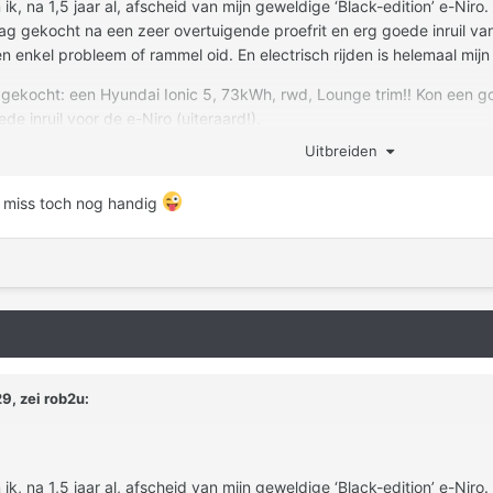
ik, na 1,5 jaar al, afscheid van mijn geweldige ‘Black-edition’ e-Niro.
ag gekocht na een zeer overtuigende proefrit en erg goede inruil van 
 enkel probleem of rammel oid. En electrisch rijden is helemaal mijn 
o gekocht: een Hyundai Ionic 5, 73kWh, rwd, Lounge trim!! Kon een 
e inruil voor de e-Niro (uiteraard!).
Uitbreiden
 de Hyundai/Kia familie maar niet meer in dit forum.
s miss toch nog handig
o en reacties.
ob.
9, zei
rob2u
:
ik, na 1,5 jaar al, afscheid van mijn geweldige ‘Black-edition’ e-Niro.