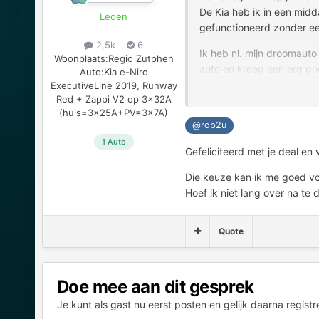
De Kia heb ik in een midd
Leden
gefunctioneerd zonder een
2,5k
6
Ik heb nl. mijn droomaut
Woonplaats:
Regio Zutphen
auto en kreeg een erg goed
Auto:
Kia e-Niro
ExecutiveLine 2019, Runway
Ik blijf dus een beetje in
Red + Zappi V2 op 3x32A
(huis=3x25A+PV=3x7A)
@rob2u
Dank voor alle nuttige inf
1 Auto
Gefeliciteerd met je deal en
Met vriendelijke groet, R
Die keuze kan ik me goed voo
Hoef ik niet lang over na te 
Quote
Doe mee aan dit gesprek
Je kunt als gast nu eerst posten en gelijk daarna registr