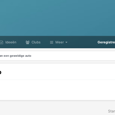
Ideeën
Clubs
Meer
Geregistr
an een geweldige auto
o
Star