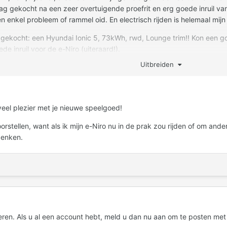
ag gekocht na een zeer overtuigende proefrit en erg goede inruil van 
 enkel probleem of rammel oid. En electrisch rijden is helemaal mijn 
o gekocht: een Hyundai Ionic 5, 73kWh, rwd, Lounge trim!! Kon een 
e inruil voor de e-Niro (uiteraard!).
Uitbreiden
 de Hyundai/Kia familie maar niet meer in dit forum.
o en reacties.
 veel plezier met je nieuwe speelgoed!
ob.
rstellen, want als ik mijn e-Niro nu in de prak zou rijden of om ande
denken.
eren. Als u al een account hebt,
meld u dan nu aan
om te posten met