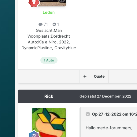
Leden
71
1
Geslacht:
Man
Woonplaats:
Dordrecht
Auto:
Kia e Niro, 2022,
DynamicPlusline, Gravityblue
1 Auto
Quote
Rick
Geplaatst
27 December, 2022
Op 27-12-2022 om 16:2
Hallo mede-forummers,