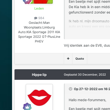
Een beetje met spijt neem 
De Kia heb ik in een midd
Leden
gefunctioneerd zonder een
984
Ik heb nl. mijn droomaut
Geslacht:
Man
auto en kreeg een erg goed
Woonplaats:
Limburg
Auto:
KIA Sportage 2011 KIA
Ik blijf dus een beetje in
Sportage 2022 GT-PlusLine
PHEV
Vrij identiek aan de EV6, du
Dank voor alle nuttige inf
Met vriendelijke groet, R
Quote
Hippe lip
Geplaatst
30 December, 2022
Op 27-12-2022 om 16:2
Hallo mede-forummers,
Een beetje met spijt neem 