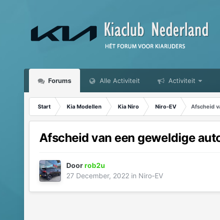
Forums
Alle Activiteit
Activiteit
Start
Kia Modellen
Kia Niro
Niro-EV
Afscheid v
Afscheid van een geweldige aut
Door
rob2u
27 December, 2022
in
Niro-EV