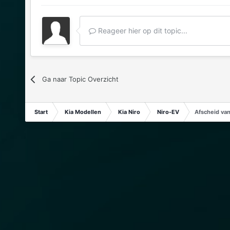
Reageer hier op dit topic...
Ga naar Topic Overzicht
Start
Kia Modellen
Kia Niro
Niro-EV
Afscheid va