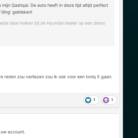
mijn Qashqai. De auto heeft in deze tijd altijd perfect
‘ding’ gebleken!
goede deal maken bij de Hyundai dealer op een demo
re reden zou verliezen zou ik ook voor een Ioniq 5 gaan.
1
1
 uw account.