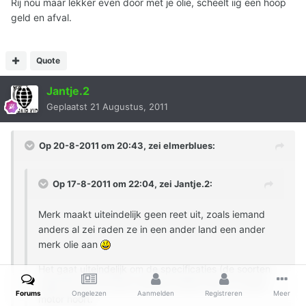
Rij nou maar lekker even door met je olie, scheelt iig een hoop
geld en afval.
Quote
Jantje.2
Geplaatst
21 Augustus, 2011
Op 20-8-2011 om 20:43, zei elmerblues:
Op 17-8-2011 om 22:04, zei Jantje.2:
Merk maakt uiteindelijk geen reet uit, zoals iemand
anders al zei raden ze in een ander land een ander
merk olie aan
Het gaat uiteindelijk om de specificaties (de soorten
dope die erin de olie verwerkt zitten) wat er in jouw
Forums
Ongelezen
Aanmelden
Registreren
Meer
motor hoort.