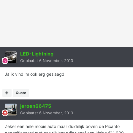
LED-Lightning
Geplaatst
6 November, 2013
Ja ik vind 'm ook erg geslaagd!
Quote
jeroen66475
Geplaatst
6 November, 2013
Zeker een hele mooie auto maar duidelijk boven de Picanto
gepositioneerd met een rijklaar prijs vanaf een kleine €11.000