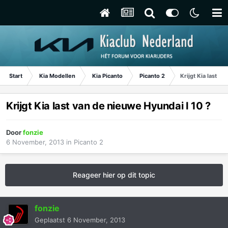
Start
Kia Modellen
Kia Picanto
Picanto 2
Krijgt Kia last v
Krijgt Kia last van de nieuwe Hyundai I 10 ?
Door
fonzie
6 November, 2013
in
Picanto 2
Reageer hier op dit topic
fonzie
Geplaatst
6 November, 2013