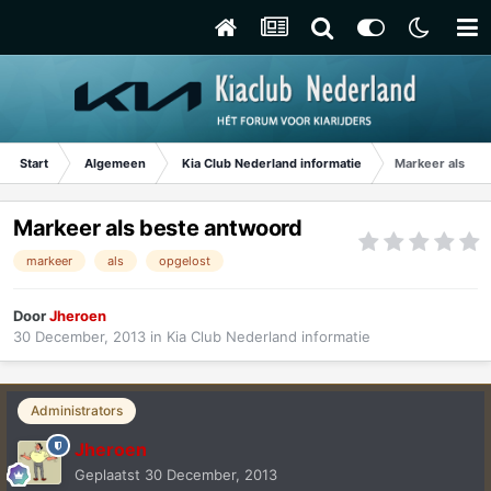
Start
Algemeen
Kia Club Nederland informatie
Markeer als be
Markeer als beste antwoord
markeer
als
opgelost
Door
Jheroen
30 December, 2013
in
Kia Club Nederland informatie
Administrators
Jheroen
Geplaatst
30 December, 2013