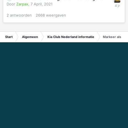
Door
Zarpax
,
7 April, 2021
2
antwoorden
2668
weergaven
Start
Algemeen
Kia Club Nederland informatie
Markeer als be