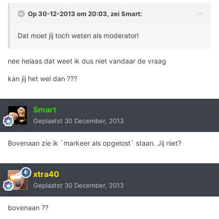
Op 30-12-2013 om 20:03, zei Smart:
Dat moet jij toch weten als moderator!
nee helaas dat weet ik dus niet vandaar de vraag
kan jij het wel dan ???
Smart
Geplaatst
30 December, 2013
Bovenaan zie ik `markeer als opgelost` staan. Jij niet?
xtra40
Geplaatst
30 December, 2013
bovenaan ??