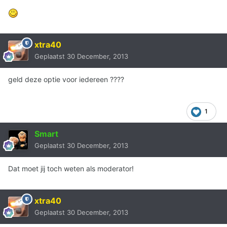
xtra40
Geplaatst
30 December, 2013
geld deze optie voor iedereen ????
1
Smart
Geplaatst
30 December, 2013
Dat moet jij toch weten als moderator!
xtra40
Geplaatst
30 December, 2013