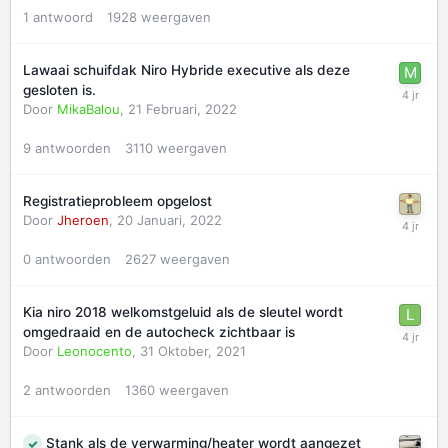
1
antwoord
1928
weergaven
Lawaai schuifdak Niro Hybride executive als deze
gesloten is.
Door
MikaBalou
,
21 Februari, 2022
9
antwoorden
3110
weergaven
Registratieprobleem opgelost
Door
Jheroen
,
20 Januari, 2022
0
antwoorden
2627
weergaven
Kia niro 2018 welkomstgeluid als de sleutel wordt
omgedraaid en de autocheck zichtbaar is
Door
Leonocento
,
31 Oktober, 2021
2
antwoorden
1360
weergaven
Stank als de verwarming/heater wordt aangezet