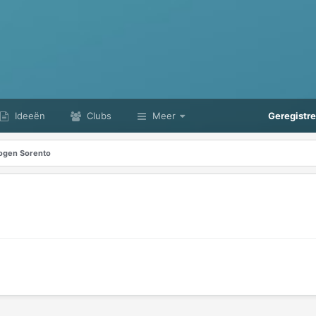
Ideeën
Clubs
Meer
Geregistr
ogen Sorento