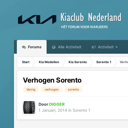
Forums
Alle Activiteit
Activiteit
Start
Kia Modellen
Kia Sorento
Sorento 1
Verh
Verhogen Sorento
Vering
verhogen
sorento
Door
DIGGER
1 Januari, 2014
in
Sorento 1