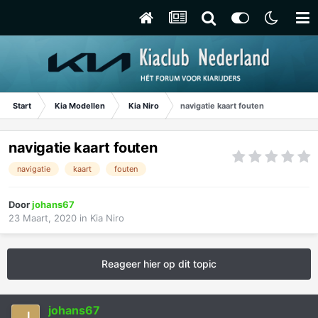
Start
Kia Modellen
Kia Niro
navigatie kaart fouten
navigatie kaart fouten
navigatie
kaart
fouten
Door
johans67
23 Maart, 2020
in
Kia Niro
Reageer hier op dit topic
johans67