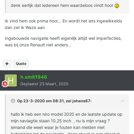
denk eerlijk dat iedereen hem waardeloos vindt hoor
Ik vind hem ook prima hoor... En wordt het iets ingewikkelds
dan zet ik Waze aan.
Ingebouwde navigatie heeft eigenlijk altijd wel imperfecties,
was bij onze Renault niet anders...
Quote
h.smit1946
Geplaatst
23 Maart, 2020
Op 23-3-2020 om 08:31, zei
johans67
:
hallo ik heb een niro model 2020 en de laatste update op
mijn naviagtie staan 10,25 inch , nu is mijn vraag ?
iemand die weet waar je fouten kan melden met
betrekking tot de navigatie , deze stuurt je een straat in