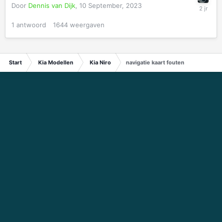
Door
Dennis van Dijk
,
10 September, 2023
1
antwoord
1644
weergaven
Start
Kia Modellen
Kia Niro
navigatie kaart fouten