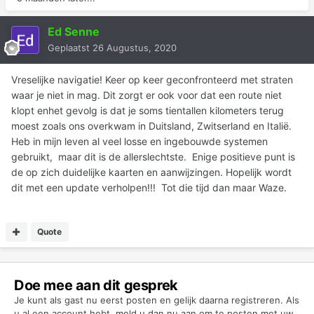
Ed Senne
Geplaatst
26 Augustus, 2020
Vreselijke navigatie! Keer op keer geconfronteerd met straten
waar je niet in mag. Dit zorgt er ook voor dat een route niet
klopt enhet gevolg is dat je soms tientallen kilometers terug
moest zoals ons overkwam in Duitsland, Zwitserland en Italië.
Heb in mijn leven al veel losse en ingebouwde systemen
gebruikt, maar dit is de allerslechtste. Enige positieve punt is
de op zich duidelijke kaarten en aanwijzingen. Hopelijk wordt
dit met een update verholpen!!! Tot die tijd dan maar Waze.
Quote
Doe mee aan dit gesprek
Je kunt als gast nu eerst posten en gelijk daarna registreren. Als
u al een account hebt,
meld u dan nu aan
om te posten met uw