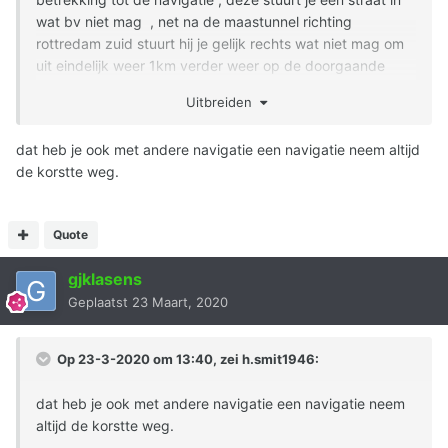
wat bv niet mag , net na de maastunnel richting
rottredam zuid stuurt hij je gelijk rechts wat niet mag om
uit eindelijk weer 1km verder weer op de doorgaande
weg te komen , en als je gewoon de weg volgd is dit nog
Uitbreiden
de kortste ook en gaat hij weer verder. en zo zullen er
nog wel meer foutjes in zitten , dus iemand die weet waar
dat heb je ook met andere navigatie een navigatie neem altijd
je dit soort fouten kan melden ???
de korstte weg.
Quote
gjklasens
Geplaatst
23 Maart, 2020
Op 23-3-2020 om 13:40, zei
h.smit1946
:
dat heb je ook met andere navigatie een navigatie neem
altijd de korstte weg.