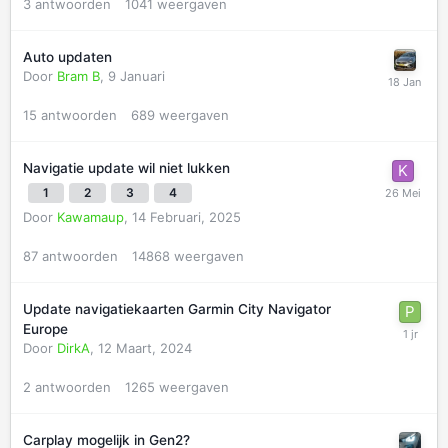
3
antwoorden
1041
weergaven
Auto updaten
Door
Bram B
,
9 Januari
15
antwoorden
689
weergaven
Navigatie update wil niet lukken
1
2
3
4
Door
Kawamaup
,
14 Februari, 2025
87
antwoorden
14868
weergaven
Update navigatiekaarten Garmin City Navigator
Europe
Door
DirkA
,
12 Maart, 2024
2
antwoorden
1265
weergaven
Carplay mogelijk in Gen2?