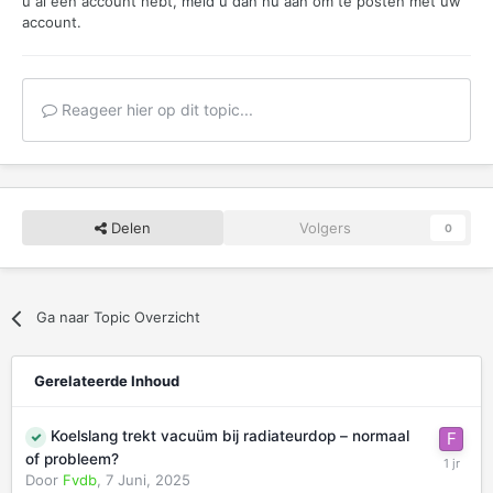
u al een account hebt,
meld u dan nu aan
om te posten met uw
account.
Reageer hier op dit topic...
Delen
Volgers
0
Ga naar Topic Overzicht
Gerelateerde Inhoud
Koelslang trekt vacuüm bij radiateurdop – normaal
of probleem?
Door
Fvdb
,
7 Juni, 2025