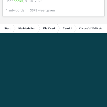
Door
fiddler
,
8 Juli, 2023
4
antwoorden
3679
weergaven
Start
Kia Modellen
Kia Ceed
Ceed 1
Kia cee'd 2010 start 