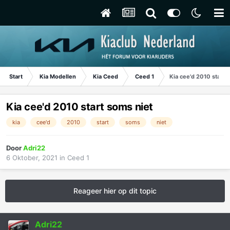
Start
Kia Modellen
Kia Ceed
Ceed 1
Kia cee'd 2010 start 
Kia cee'd 2010 start soms niet
kia
cee'd
2010
start
soms
niet
Door
Adri22
6 Oktober, 2021
in
Ceed 1
Reageer hier op dit topic
Adri22