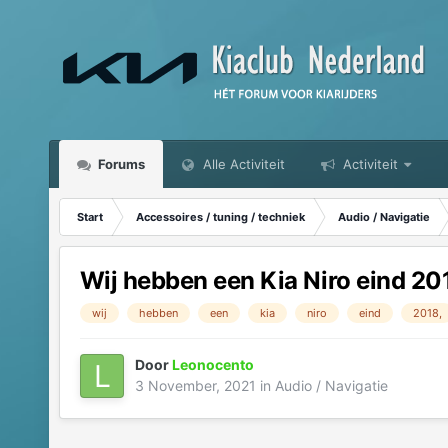
Forums
Alle Activiteit
Activiteit
Start
Accessoires / tuning / techniek
Audio / Navigatie
Wij hebben een Kia Niro eind 2
wij
hebben
een
kia
niro
eind
2018,
Door
Leonocento
3 November, 2021
in
Audio / Navigatie