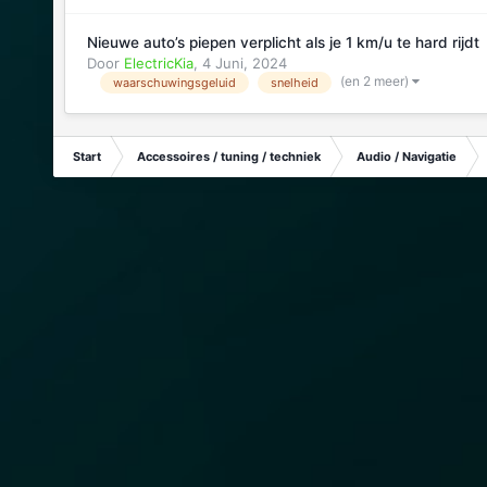
Nieuwe auto’s piepen verplicht als je 1 km/u te hard rijdt
Door
ElectricKia
,
4 Juni, 2024
(en 2 meer)
waarschuwingsgeluid
snelheid
Start
Accessoires / tuning / techniek
Audio / Navigatie