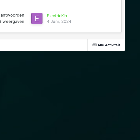
antwoorden
ElectricKia
8
weergaven
4 Juni, 2024
Alle Activiteit