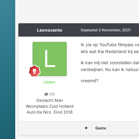
Leonocento
Geplaatst
3 November, 2021
Ik zie op YouTube filmpjes v
iets wat Kia Nederland bij 
ik kan mij niet voorstellen d
verdwijnen. Nu kan ik natuurl
vreemd?
Leden
69
Geslacht:
Man
Woonplaats:
Zuid Holland
Auto:
Ka Niro. Eind 2018
Quote