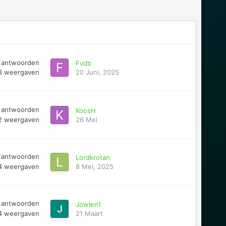
antwoorden
Fvdb
8
weergaven
20 Juni, 2025
antwoorden
KoosH
2
weergaven
26 Mei
antwoorden
Lordkrotan
4
weergaven
8 Mei, 2025
antwoorden
Jowien1
4
weergaven
21 Maart