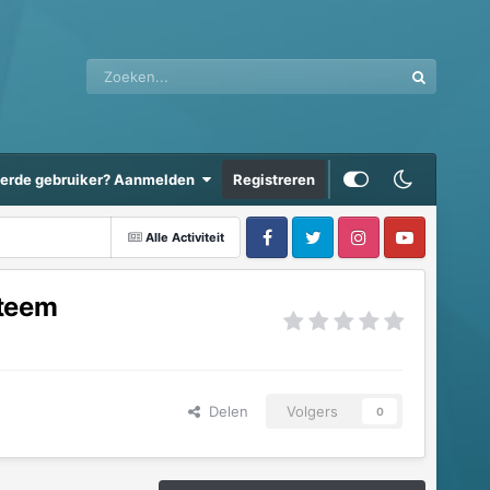
eerde gebruiker? Aanmelden
Registreren
Alle Activiteit
steem
Delen
Volgers
0