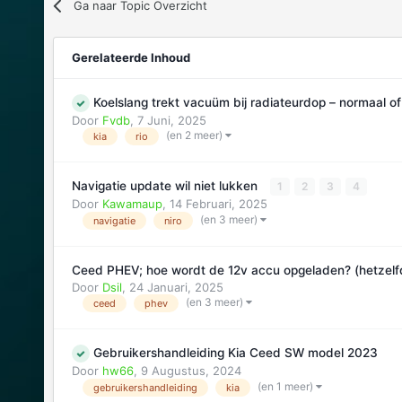
Ga naar Topic Overzicht
Gerelateerde Inhoud
Koelslang trekt vacuüm bij radiateurdop – normaal o
Door
Fvdb
,
7 Juni, 2025
(en 2 meer)
kia
rio
Navigatie update wil niet lukken
1
2
3
4
Door
Kawamaup
,
14 Februari, 2025
(en 3 meer)
navigatie
niro
Ceed PHEV; hoe wordt de 12v accu opgeladen? (hetzelfd
Door
Dsil
,
24 Januari, 2025
(en 3 meer)
ceed
phev
Gebruikershandleiding Kia Ceed SW model 2023
Door
hw66
,
9 Augustus, 2024
(en 1 meer)
gebruikershandleiding
kia