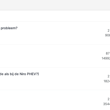
f probleem?
2
90
87
1499
e als bij de Niro PHEV?)
2
182
2
354