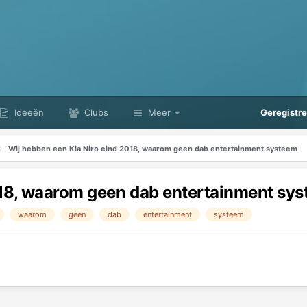
Ideeën
Clubs
Meer
Geregistr
Wij hebben een Kia Niro eind 2018, waarom geen dab entertainment systeem
018, waarom geen dab entertainment sy
waarom
geen
dab
entertainment
systeem