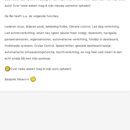
auto! Over twee weken mag ik mijn nieuwe aanwinst ophalen!
De Rio heeft o.a. de volgende functies:
Lederen stuur, lederen pook, bekleding Knibo, Climate control, Led dag verlichting,
Led achterverlichting, smart key (geen sleutel meer nodig), bluetooth, navigatie,
parkeersensoren, regensensoren, automatische verlichting, fotolijst in dashboard,
multimedia systeem, Cruise Control, Speed limiter, gekoeld dashboard kastje,
automatische ontwasemingsfunctie, bochtverlichting, en nog heel veel meer! Ik ben
echt onwijs blij met mijn aankoop.
Over twee weken mag ik mijn auto ophalen!
Bedankt Peterrrrr