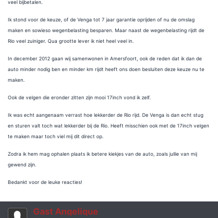
veel bijbetalen.
Ik stond voor de keuze, of de Venga tot 7 jaar garantie oprijden of nu de omslag
maken en sowieso wegenbelasting besparen. Maar naast de wegenbelasting rijdt de
Rio veel zuiniger. Qua grootte lever ik niet heel veel in.
In december 2012 gaan wij samenwonen in Amersfoort, ook de reden dat ik dan de
auto minder nodig ben en minder km rijdt heeft ons doen besluiten deze keuze nu te
maken.
Ook de velgen die eronder zitten zijn mooi 17inch vond ik zelf.
Ik was echt aangenaam verrast hoe lekkerder de Rio rijd. De Venga is dan echt stug
en sturen valt toch wat lekkerder bij de Rio. Heeft misschien ook met de 17inch velgen
te maken maar toch viel mij dit direct op.
Zodra ik hem mag ophalen plaats ik betere kiekjes van de auto, zoals jullie van mij
gewend zijn.
Bedankt voor de leuke reacties!
Gast Angelique