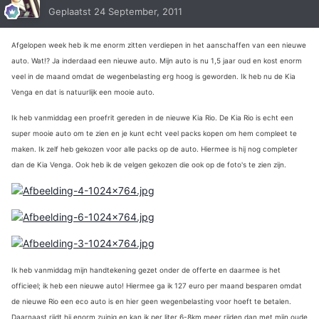
Geplaatst
24 September, 2011
Afgelopen week heb ik me enorm zitten verdiepen in het aanschaffen van een nieuwe
auto. Wat!? Ja inderdaad een nieuwe auto. Mijn auto is nu 1,5 jaar oud en kost enorm
veel in de maand omdat de wegenbelasting erg hoog is geworden. Ik heb nu de Kia
Venga en dat is natuurlijk een mooie auto.
Ik heb vanmiddag een proefrit gereden in de nieuwe Kia Rio. De Kia Rio is echt een
super mooie auto om te zien en je kunt echt veel packs kopen om hem compleet te
maken. Ik zelf heb gekozen voor alle packs op de auto. Hiermee is hij nog completer
dan de Kia Venga. Ook heb ik de velgen gekozen die ook op de foto's te zien zijn.
Ik heb vanmiddag mijn handtekening gezet onder de offerte en daarmee is het
officieel; ik heb een nieuwe auto! Hiermee ga ik 127 euro per maand besparen omdat
de nieuwe Rio een eco auto is en hier geen wegenbelasting voor hoeft te betalen.
Daarnaast rijdt hij enorm zuinig en kan ik per liter 6-8km meer rijden dan met mijn oude