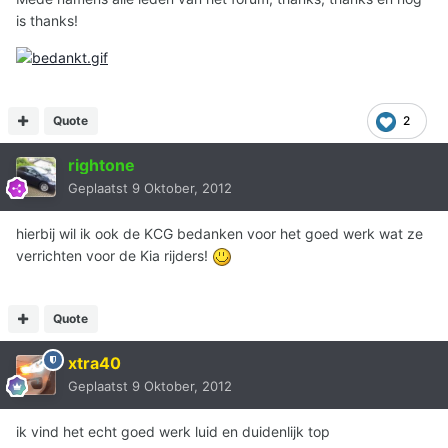
is thanks!
Quote
2
rightone
Geplaatst
9 Oktober, 2012
hierbij wil ik ook de KCG bedanken voor het goed werk wat ze
verrichten voor de Kia rijders!
Quote
xtra40
Geplaatst
9 Oktober, 2012
ik vind het echt goed werk luid en duidenlijk top