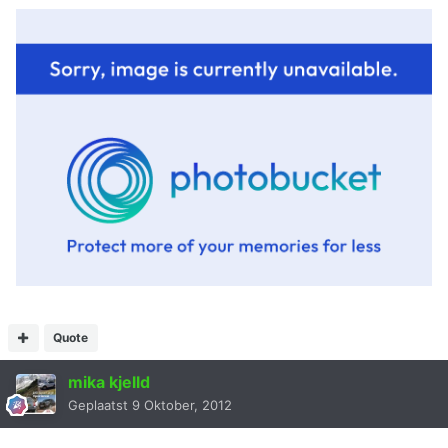
Quote
mika kjelld
Geplaatst
9 Oktober, 2012