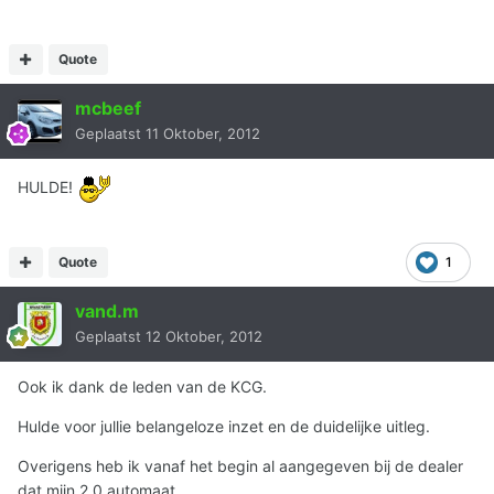
Quote
mcbeef
Geplaatst
11 Oktober, 2012
HULDE!
Quote
1
vand.m
Geplaatst
12 Oktober, 2012
Ook ik dank de leden van de KCG.
Hulde voor jullie belangeloze inzet en de duidelijke uitleg.
Overigens heb ik vanaf het begin al aangegeven bij de dealer
dat mijn 2.0 automaat