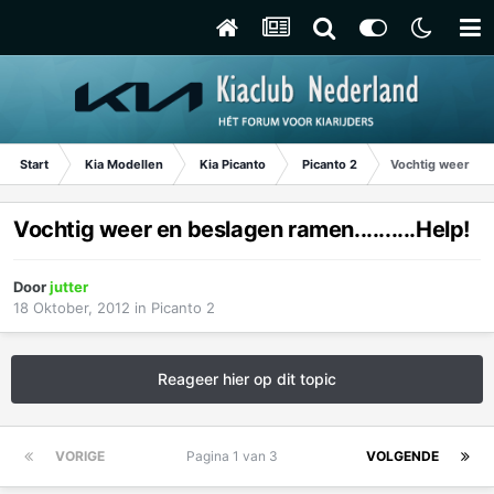
Start
Kia Modellen
Kia Picanto
Picanto 2
Vochtig weer en b
Vochtig weer en beslagen ramen..........Help!
Door
jutter
18 Oktober, 2012
in
Picanto 2
Reageer hier op dit topic
VORIGE
Pagina 1 van 3
VOLGENDE