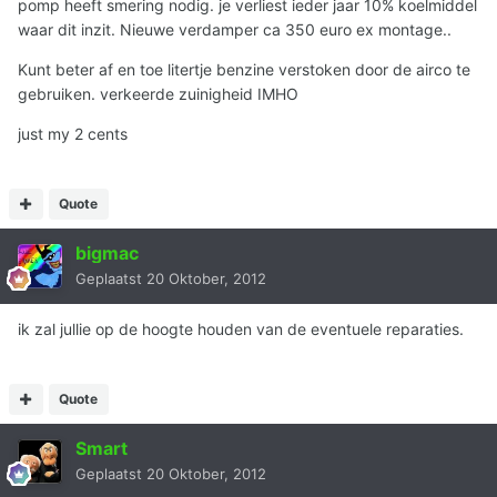
pomp heeft smering nodig. je verliest ieder jaar 10% koelmiddel
waar dit inzit. Nieuwe verdamper ca 350 euro ex montage..
Kunt beter af en toe litertje benzine verstoken door de airco te
gebruiken. verkeerde zuinigheid IMHO
just my 2 cents
Quote
bigmac
Geplaatst
20 Oktober, 2012
ik zal jullie op de hoogte houden van de eventuele reparaties.
Quote
Smart
Geplaatst
20 Oktober, 2012