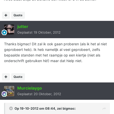
Quote
jutter
Geplaatst
19 Oktober, 2012
Thanks bigmac! Dit zal ik ook gaan proberen (als ik het al niet
geprobeert heb). Ik heb namelijk al veel geprobeert, zelfs
bepaalde standen met het raampje op een kiertje (niet als
onderschrift gebruiken hè!) maar dat hielp niet.
Quote
Murcielaygo
Geplaatst
20 Oktober, 2012
Op 19-10-2012 om 08:44, zei bigmac: