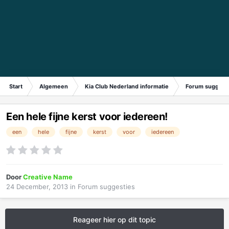
Start
Algemeen
Kia Club Nederland informatie
Forum suggest
Een hele fijne kerst voor iedereen!
een
hele
fijne
kerst
voor
iedereen
Door
Creative Name
24 December, 2013
in
Forum suggesties
Reageer hier op dit topic