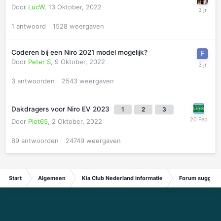
Door
LucW
,
13 Oktober, 2022
1
antwoord
1528
weergaven
Coderen bij een Niro 2021 model mogelijk?
Door
Peter S
,
9 Oktober, 2022
3
antwoorden
2543
weergaven
Dakdragers voor Niro EV 2023
1
2
3
Door
Piet65
,
2 Oktober, 2022
69
antwoorden
24749
weergaven
Start
Algemeen
Kia Club Nederland informatie
Forum suggest