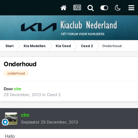
Start
Kia Modellen
Kia Ceed
Ceed 2
Onderhoud
Onderhoud
onderhoud
Door
clm
29 December, 2013
in
Ceed 2
clm
Geplaatst
29 December, 2013
Hallo