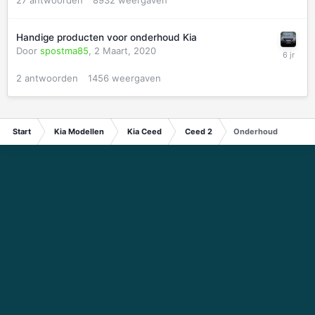
27
antwoorden
8932
weergaven
Handige producten voor onderhoud Kia
Door
spostma85
,
2 Maart, 2020
2
antwoorden
1456
weergaven
Start
Kia Modellen
Kia Ceed
Ceed 2
Onderhoud