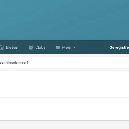
Ideeën
Clubs
Meer
Geregistr
een diesels meer?