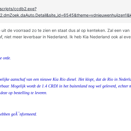
/scripts/ccdb2.exe?
.22.dmZoek.daAuto.Detail&site_id=6545&theme=vdnieuwenhuijzen1
 uit de voorraad zo te zien en staat dus al op kenteken. Zal een van 
gaf, niet meer leverbaar in Nederland. Ik heb Kia Nederland ook al 
e orde.
lijke aanschaf van een nieuwe Kia Rio diesel. Het klopt, dat de Rio in Nederla
rbaar. Mogelijk wordt de 1.4 CRDI in het buitenland nog wel geleverd, echter 
deze op bestelling te leveren.
hebben geÃ¯nformeerd.