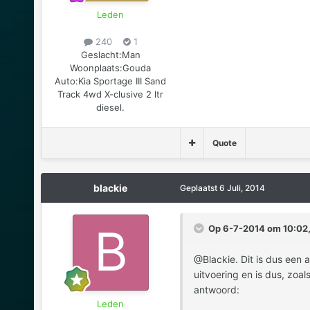
Leden
240
1
Geslacht:
Man
Woonplaats:
Gouda
Auto:
Kia Sportage III Sand
Track 4wd X-clusive 2 ltr
diesel.
Quote
blackie
Geplaatst
6 Juli, 2014
Op 6-7-2014 om 10:02,
@Blackie. Dit is dus een a
uitvoering en is dus, zoa
antwoord:
Leden