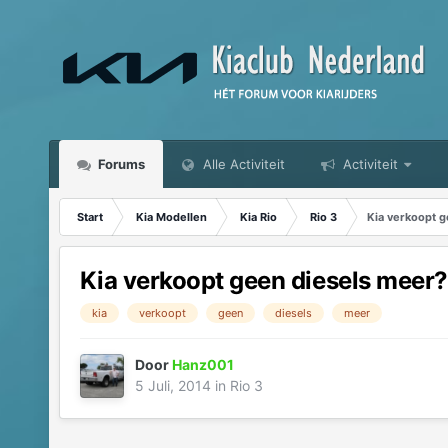
Forums
Alle Activiteit
Activiteit
Start
Kia Modellen
Kia Rio
Rio 3
Kia verkoopt g
Kia verkoopt geen diesels meer?
kia
verkoopt
geen
diesels
meer
Door
Hanz001
5 Juli, 2014
in
Rio 3