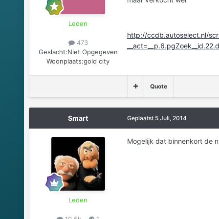
Leden
http://ccdb.autoselect.nl/sc
473
__act=__p.6.pgZoek__id.22
Geslacht:
Niet Opgegeven
Woonplaats:
gold city
Quote
Smart
Geplaatst
5 Juli, 2014
Mogelijk dat binnenkort de 
Leden
10,5k
1