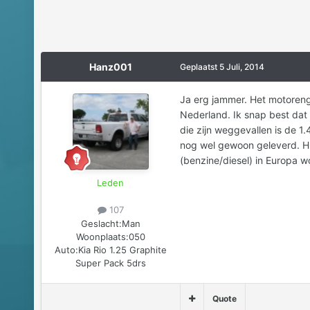
Hanz001
Geplaatst
5 Juli, 2014
Ja erg jammer. Het motoreng
Nederland. Ik snap best dat
die zijn weggevallen is de 1
nog wel gewoon geleverd. Hun
(benzine/diesel) in Europa w
Leden
107
Geslacht:
Man
Woonplaats:
050
Auto:
Kia Rio 1.25 Graphite
Super Pack 5drs
Quote