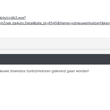
ripts/ccdb2.exe?
.dmZoek.daAuto.Detail&site_id=6545&theme=vdnieuwenhuijzen1&ke
nieuwe downsize (turbo)motoren geleverd gaan worden!