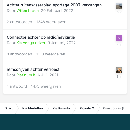
Achter ruitenwisserblad sportage 2007 vervangen
Door
Willembreda
,
20 Februari, 2022
2
antwoorden
1348
weergaven
Connector achter op radio/navigatie
Door
Kia venga driver
,
9 Januari, 2022
0
antwoorden
1113
weergaven
remschijven achter verroest
Door
Platinum K
,
6 Juli, 2021
1
antwoord
1475
weergaven
Start
Kia Modellen
Kia Picanto
Picanto 2
Roest op as (bin