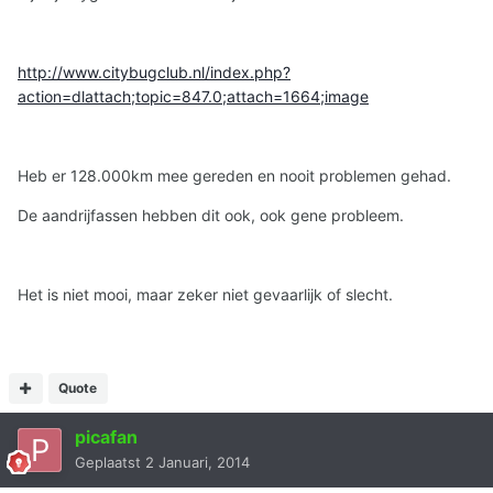
http://www.citybugclub.nl/index.php?
action=dlattach;topic=847.0;attach=1664;image
Heb er 128.000km mee gereden en nooit problemen gehad.
De aandrijfassen hebben dit ook, ook gene probleem.
Het is niet mooi, maar zeker niet gevaarlijk of slecht.
Quote
picafan
Geplaatst
2 Januari, 2014