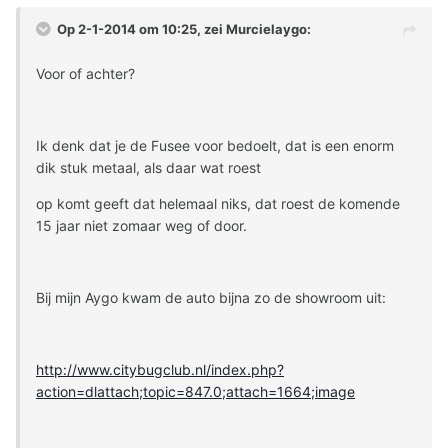
Op 2-1-2014 om 10:25, zei Murcielaygo:
Voor of achter?
Ik denk dat je de Fusee voor bedoelt, dat is een enorm
dik stuk metaal, als daar wat roest
op komt geeft dat helemaal niks, dat roest de komende
15 jaar niet zomaar weg of door.
Bij mijn Aygo kwam de auto bijna zo de showroom uit:
http://www.citybugclub.nl/index.php?
action=dlattach;topic=847.0;attach=1664;image