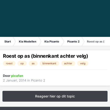
Start
Kia Modellen
Kia Picanto
Picanto 2
Roest op as (bin
Roest op as (binnenkant achter velg)
roest
op
as
binnenkant
achter
velg
Door
picafan
2 Januari, 2014
in
Picanto 2
Reageer hier op dit topic