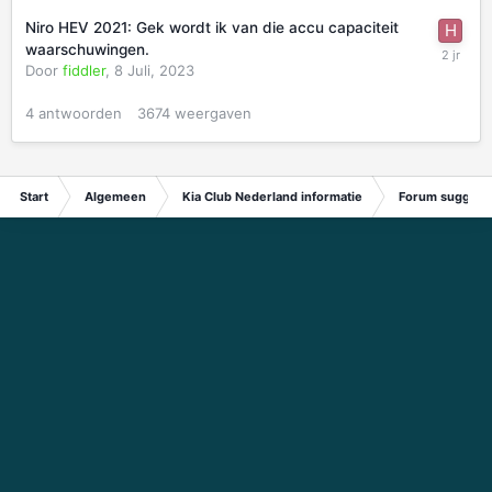
Niro HEV 2021: Gek wordt ik van die accu capaciteit
waarschuwingen.
Door
fiddler
,
8 Juli, 2023
4
antwoorden
3674
weergaven
Start
Algemeen
Kia Club Nederland informatie
Forum suggest