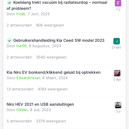
Koelslang trekt vacuüm bij radiateurdop – normaal
of probleem?
Door
Fvdb
,
7 Juni, 2025
2
antwoorden
906
weergaven
Gebruikershandleiding Kia Ceed SW model 2023
Door
hw66
,
9 Augustus, 2024
2
antwoorden
3540
weergaven
Kia Niro EV bonkend/klikkend geluid bij optrekken
Door
EduardVisser
,
8 Maart, 2024
13
antwoorden
4184
weergaven
Niro HEV 2021 en USB aansluitingen
Door
fiddler
,
8 Juli, 2023
5
antwoorden
3379
weergaven