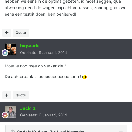
hebben we eens in de optima gezeten, ik moet zeggen, qua
afwerking deed de wagen mij echt verrassen, zondag gaan we
eens een testrit doen, ben benieuwd!
Quote
bigwade
Geplaatst
6 Januari, 2014
Moet je nog mee op verkanzie ?
De achterbank is eeeeeeeeeeeeenorm !
Quote
Jack_z
Geplaatst
6 Januari, 2014
Op 6-1-2014 om 17:42, zei bigwade: