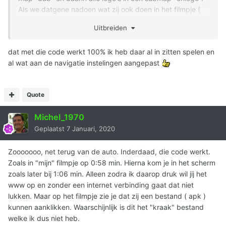
Als we datgene nadoen wat zij ook doen in het filmpje (
drie maal drukken onder de screensaver opties en dat als
Uitbreiden
code de huidige tijd invoeren.
Of dit werkt......
dat met die code werkt 100% ik heb daar al in zitten spelen en
, dus dat moet wel
De map grootte zelf is 4,63MB ( 300 logo's )
al wat aan de navigatie instelingen aangepast
passen op een SD van 32GB.
Voor diegene die interesse hebben, ik heb er ook een zip
file van (makkelijker te delen )
Quote
Michel_1970
Geplaatst
7 Januari, 2020
Zooooooo, net terug van de auto. Inderdaad, die code werkt.
Zoals in "mijn" filmpje op 0:58 min. Hierna kom je in het scherm
zoals later bij 1:06 min. Alleen zodra ik daarop druk wil jij het
www op en zonder een internet verbinding gaat dat niet
lukken. Maar op het filmpje zie je dat zij een bestand ( apk )
kunnen aanklikken. Waarschijnlijk is dit het "kraak" bestand
welke ik dus niet heb.