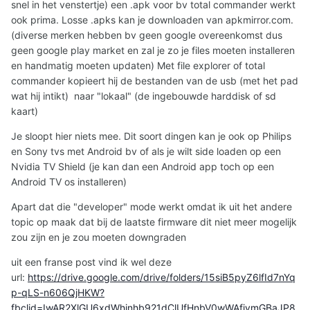
snel in het venstertje) een .apk voor bv total commander werkt
ook prima. Losse .apks kan je downloaden van apkmirror.com.
(diverse merken hebben bv geen google overeenkomst dus
geen google play market en zal je zo je files moeten installeren
en handmatig moeten updaten) Met file explorer of total
commander kopieert hij de bestanden van de usb (met het pad
wat hij intikt) naar "lokaal" (de ingebouwde harddisk of sd
kaart)
Je sloopt hier niets mee. Dit soort dingen kan je ook op Philips
en Sony tvs met Android bv of als je wilt side loaden op een
Nvidia TV Shield (je kan dan een Android app toch op een
Android TV os installeren)
Apart dat die "developer" mode werkt omdat ik uit het andere
topic op maak dat bij de laatste firmware dit niet meer mogelijk
zou zijn en je zou moeten downgraden
uit een franse post vind ik wel deze
url:
https://drive.google.com/drive/folders/15siB5pyZ6lfId7nYq
p-qLS-n606QjHKW?
fbclid=IwAR2XlGU6xdWhinhb921dClUfHnbV0wWAfjymGBaJP8