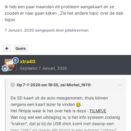
Ik heb een paar maanden dit probleem aangekaart en ze
zouden er naar gaan kijken . Zie het andere topic over de dab
logos
7 Januari, 2020
aangepast door pdakkerman
Quote
xtra40
Geplaatst
7 Januari, 2020
Op 7-1-2020 om 19:55, zei
Michel_1970
:
De SD kaart uit de auto meegenomen, thuis binnen
nergens een kaart lezer te vinden
.
Het filmpje waar ik het over heb is deze :
FILMPJE
Wat nog wel een uitdaging is, is het info systeem zodanig
"kraken", dat je bij de USB stick komt met daarop een
map "dab" en daarin alle logo's in een submap "chlogo".