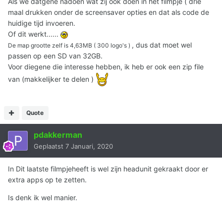
Als we datgene nadoen wat zij ook doen in het filmpje ( drie
maal drukken onder de screensaver opties en dat als code de
huidige tijd invoeren.
Of dit werkt......
, dus dat moet wel
De map grootte zelf is 4,63MB ( 300 logo's )
passen op een SD van 32GB.
Voor diegene die interesse hebben, ik heb er ook een zip file
van (makkelijker te delen )
Quote
pdakkerman
Geplaatst
7 Januari, 2020
In Dit laatste filmpjeheeft is wel zijn headunit gekraakt door er
extra apps op te zetten.
Is denk ik wel manier.