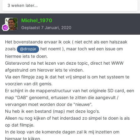
3 weken later...
Michel_1970
Geplaatst
7 Januari, 2020
Het bovenstaande ervaar ik ook ( niet echt als een halszaak
zoals
het noemt ), maar toch wel een issue om
@dropje
hiermee iets te doen.
Gisteravond na het lezen van deze topic, direct het WWW
afgestruind om hierover iets te vinden.
Via een filmpje zag ik dat het vrij simpel is om het systeem te
voorzien van dit gemis.
Er schijnt in de mappenstructuur van het originele SD card, een
map "DAB" genoemd, ertussen te zitten die aangevult /
vervangen moet worden door de "nieuwe".
Nu heb ik een bestand (map) met deze logo's.
Alleen nu nog kijken of het inderdaad zo simpel te doen is als
op dat filmpje.
In de loop van de komende dagen zal ik mij inzetten om
hiernaar te kijken.