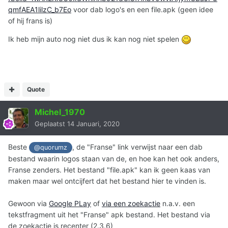
qmfAEA1lilzC_b7Eo
voor dab logo's en een file.apk (geen idee
of hij frans is)
Ik heb mijn auto nog niet dus ik kan nog niet spelen
Quote
Michel_1970
Geplaatst
14 Januari, 2020
Beste
, de "Franse" link verwijst naar een dab
@quorumz
bestand waarin logos staan van de, en hoe kan het ook anders,
Franse zenders. Het bestand "file.apk" kan ik geen kaas van
maken maar wel ontcijfert dat het bestand hier te vinden is.
Gewoon via
Google PLay
of
via een zoekactie
n.a.v. een
tekstfragment uit het "Franse" apk bestand. Het bestand via
de zoekactie is recenter (2.3.6)