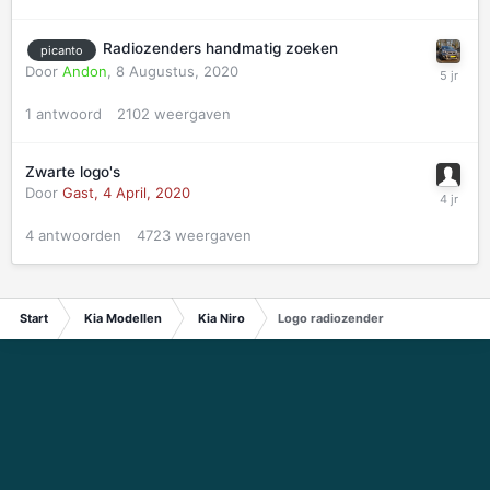
Radiozenders handmatig zoeken
picanto
Door
Andon
,
8 Augustus, 2020
1
antwoord
2102
weergaven
Zwarte logo's
Door
Gast,
4 April, 2020
4
antwoorden
4723
weergaven
Start
Kia Modellen
Kia Niro
Logo radiozender