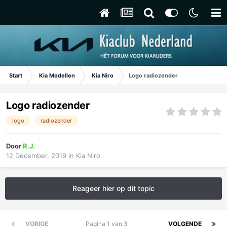
Start
Kia Modellen
Kia Niro
Logo radiozender
Logo radiozender
logo
radiozender
Door
R.J.
12 December, 2019
in
Kia Niro
Reageer hier op dit topic
VORIGE
Pagina 1 van 3
VOLGENDE