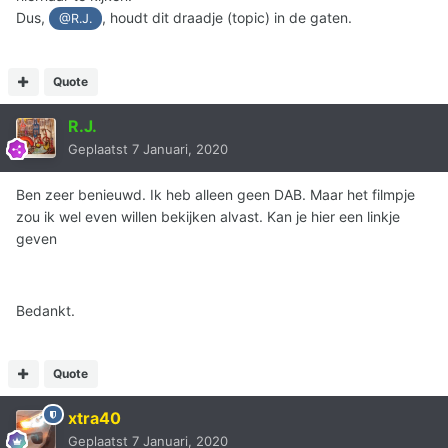
Dus,
, houdt dit draadje (topic) in de gaten.
@R.J.
Quote
R.J.
Geplaatst
7 Januari, 2020
Ben zeer benieuwd. Ik heb alleen geen DAB. Maar het filmpje
zou ik wel even willen bekijken alvast. Kan je hier een linkje
geven
Bedankt.
Quote
xtra40
Geplaatst
7 Januari, 2020