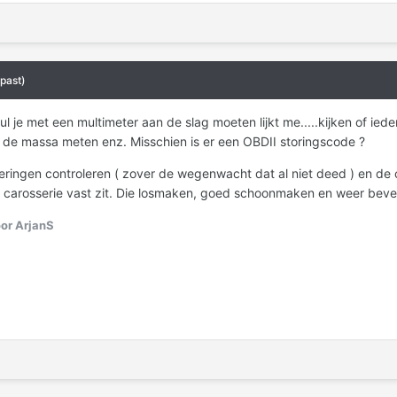
past)
 zul je met een multimeter aan de slag moeten lijkt me.....kijken of i
n de massa meten enz. Misschien is er een OBDII storingscode ?
ringen controleren ( zover de wegenwacht dat al niet deed ) en de 
carosserie vast zit. Die losmaken, goed schoonmaken en weer beves
or ArjanS