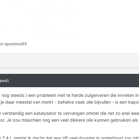
or spostma85
past)
 nog steeds ) een probleem met te harde zuigerveren die invreten i
e daar meestal van merkt - behalve vaak olie bijvullen - is een kapot
iet verstandig een katalysator te vervangen omdat die net zo snel wee
tor. Je zou misschien nog een veel dikkere olie kunnen gebruiken al
n 2.4 L omdat ik dacht dat een V6 veel duurder in onderhoud zou zijn