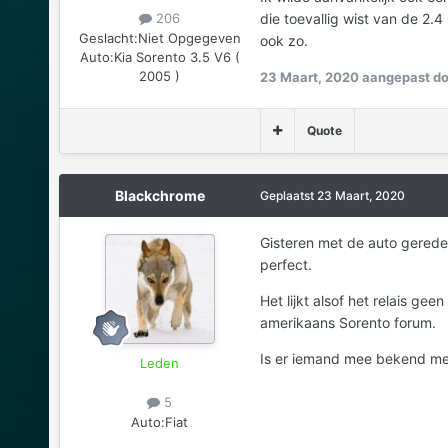
die toevallig wist van de 2.
206
Geslacht:
Niet Opgegeven
ook zo.
Auto:
Kia Sorento 3.5 V6 (
2005 )
23 Maart, 2020
aangepast do
Quote
Blackchrome
Geplaatst
23 Maart, 2020
Gisteren met de auto gerede
perfect.
Het lijkt alsof het relais ge
amerikaans Sorento forum.
Is er iemand mee bekend met
Leden
5
Auto:
Fiat