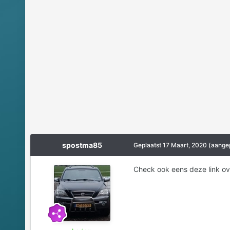
spostma85
Geplaatst
17 Maart, 2020
(aange
Check ook eens deze link ove