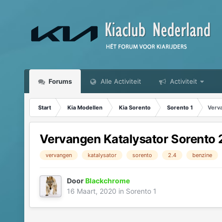
Forums
Alle Activiteit
Activiteit
Start
Kia Modellen
Kia Sorento
Sorento 1
Verva
Vervangen Katalysator Sorento 
vervangen
katalysator
sorento
2.4
benzine
Door
Blackchrome
16 Maart, 2020
in
Sorento 1