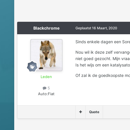
Blackchrome
Geplaatst
16 Maart, 2020
Sinds enkele dagen een Sore
Nou wil ik deze zelf vervange
niet goed gezocht. Mijn vraa
Is het wijs om een katalysa
Of zal ik de goedkoopste mon
Leden
5
Auto:
Fiat
Quote