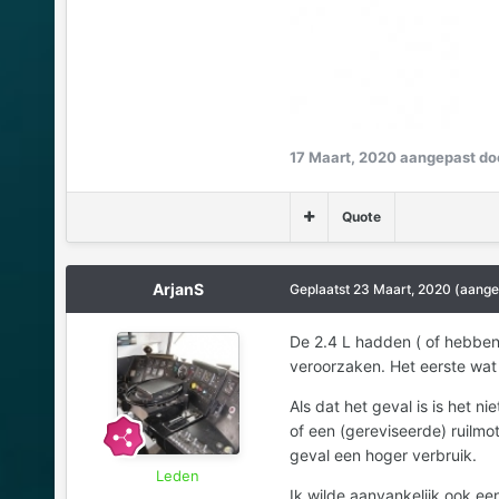
17 Maart, 2020
aangepast do
Quote
ArjanS
Geplaatst
23 Maart, 2020
(aange
De 2.4 L hadden ( of hebben
veroorzaken. Het eerste wat j
Als dat het geval is is het n
of een (gereviseerde) ruilmo
geval een hoger verbruik.
Leden
Ik wilde aanvankelijk ook ee