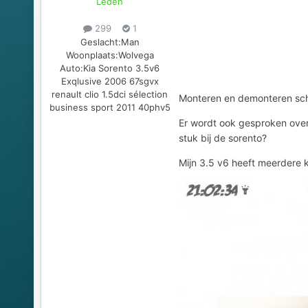
Leden
299
1
Geslacht:
Man
Woonplaats:
Wolvega
Auto:
Kia Sorento 3.5v6
Exqlusive 2006 67sgvx
renault clio 1.5dci sélection
Monteren en demonteren schij
business sport 2011 40phv5
Er wordt ook gesproken over
stuk bij de sorento?
Mijn 3.5 v6 heeft meerdere k