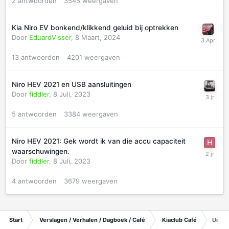
2
antwoorden
3545
weergaven
Kia Niro EV bonkend/klikkend geluid bij optrekken
Door
EduardVisser
,
8 Maart, 2024
13
antwoorden
4201
weergaven
Niro HEV 2021 en USB aansluitingen
Door
fiddler
,
8 Juli, 2023
5
antwoorden
3384
weergaven
Niro HEV 2021: Gek wordt ik van die accu capaciteit
waarschuwingen.
Door
fiddler
,
8 Juli, 2023
4
antwoorden
3679
weergaven
Start
Verslagen / Verhalen / Dagboek / Café
Kiaclub Café
Uitst