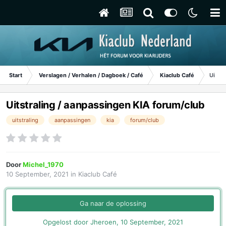
Start
Verslagen / Verhalen / Dagboek / Café
Kiaclub Café
Uitst
Uitstraling / aanpassingen KIA forum/club
uitstraling
aanpassingen
kia
forum/club
Door
Michel_1970
10 September, 2021
in
Kiaclub Café
Ga naar de oplossing
Opgelost door Jheroen,
10 September, 2021