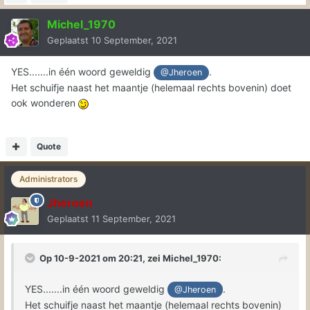
Michel_1970
Geplaatst
10 September, 2021
YES.......in één woord geweldig
.
@Jheroen
Het schuifje naast het maantje (helemaal rechts bovenin) doet
ook wonderen
Quote
Administrators
Jheroen
Geplaatst
11 September, 2021
Op 10-9-2021 om 20:21, zei
Michel_1970
:
YES.......in één woord geweldig
.
@Jheroen
Het schuifje naast het maantje (helemaal rechts bovenin)