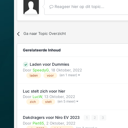
Reageer hier op dit topic...
Ga naar Topic Overzicht
Gerelateerde Inhoud
Laden voor Dummies
Door
SpeedyG
,
18 Oktober, 2022
(en 1 meer)
laden
voor
Luc stelt zich voor hier
Door
LucW
,
13 Oktober, 2022
(en 5 meer)
zich
stelt
Dakdragers voor Niro EV 2023
1
2
3
Door
Piet65
,
2 Oktober, 2022