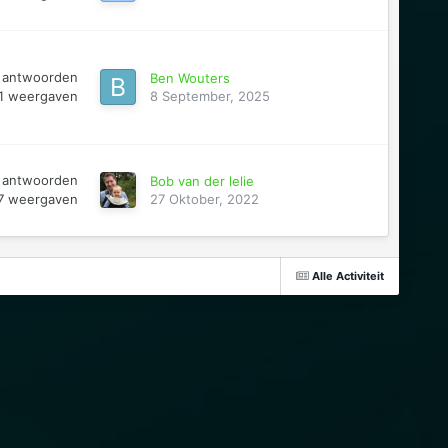
antwoorden
Ben Wouters
1
weergaven
8 September, 2025
antwoorden
Bob van der lelie
7
weergaven
27 Oktober, 2022
Alle Activiteit