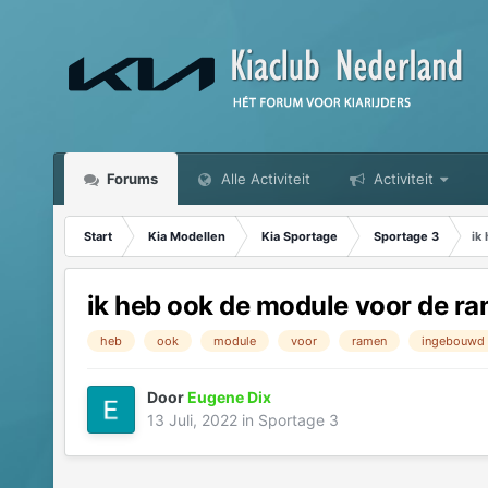
Forums
Alle Activiteit
Activiteit
Start
Kia Modellen
Kia Sportage
Sportage 3
ik
ik heb ook de module voor de r
heb
ook
module
voor
ramen
ingebouwd
Door
Eugene Dix
13 Juli, 2022
in
Sportage 3