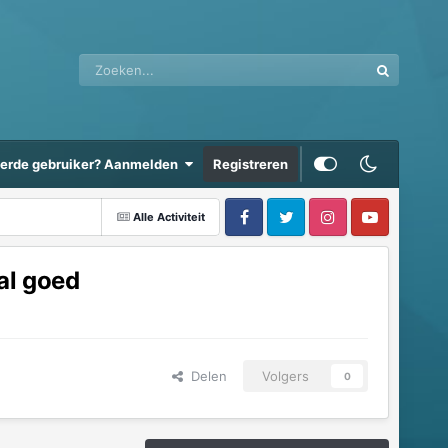
eerde gebruiker? Aanmelden
Registreren
Alle Activiteit
al goed
Delen
Volgers
0