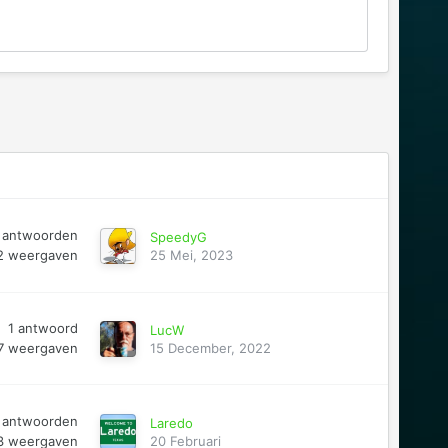
antwoorden
SpeedyG
2
weergaven
25 Mei, 2023
1
antwoord
LucW
7
weergaven
15 December, 2022
antwoorden
Laredo
3
weergaven
20 Februari