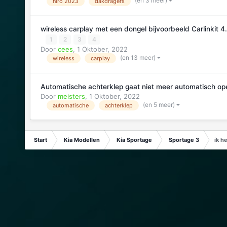
(en 3 meer)
niro 2023
dakdragers
wireless carplay met een dongel bijvoorbeeld Carlinkit 
1
2
3
4
Door
cees
,
1 Oktober, 2022
(en 13 meer)
wireless
carplay
Automatische achterklep gaat niet meer automatisch op
Door
meisters
,
1 Oktober, 2022
(en 5 meer)
automatische
achterklep
Start
Kia Modellen
Kia Sportage
Sportage 3
ik h