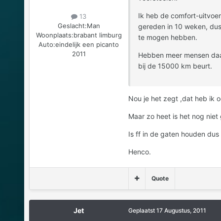
Ik heb de comfort-uitvoe
13
Geslacht:
Man
gereden in 10 weken, dus 
Woonplaats:
brabant limburg
te mogen hebben.
Auto:
eindelijk een picanto
2011
Hebben meer mensen daar 
bij de 15000 km beurt.
Nou je het zegt ,dat heb ik o
Maar zo heet is het nog niet
Is ff in de gaten houden dus
Henco.
Quote
Jet
Geplaatst
17 Augustus, 2011