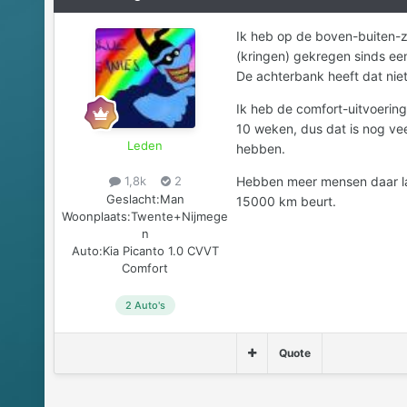
Ik heb op de boven-buiten-z
(kringen) gekregen sinds een
De achterbank heeft dat niet
Ik heb de comfort-uitvoerin
10 weken, dus dat is nog vee
Leden
hebben.
Hebben meer mensen daar las
1,8k
2
Geslacht:
Man
15000 km beurt.
Woonplaats:
Twente+Nijmege
n
Auto:
Kia Picanto 1.0 CVVT
Comfort
2 Auto's
Quote