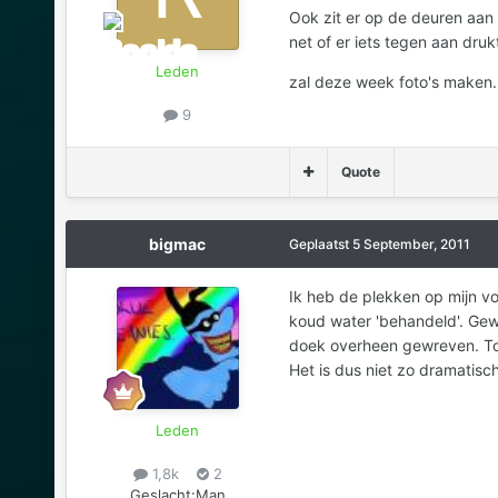
Ook zit er op de deuren aan
net of er iets tegen aan druk
Leden
zal deze week foto's maken.
9
Quote
bigmac
Geplaatst
5 September, 2011
Ik heb de plekken op mijn 
koud water 'behandeld'. Gew
doek overheen gewreven. To
Het is dus niet zo dramatisch
Leden
1,8k
2
Geslacht:
Man