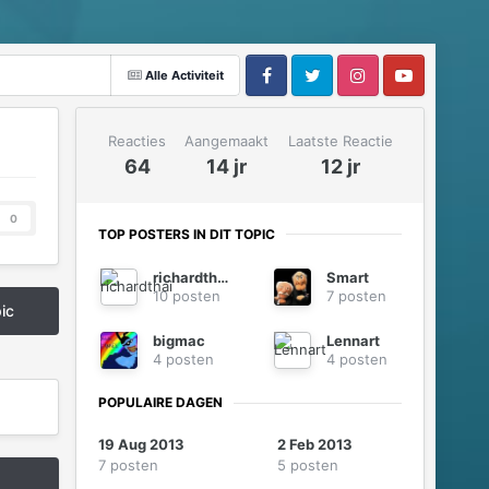
Alle Activiteit
Reacties
Aangemaakt
Laatste Reactie
64
14 jr
12 jr
0
TOP POSTERS IN DIT TOPIC
richardthai
Smart
10 posten
7 posten
pic
bigmac
Lennart
4 posten
4 posten
POPULAIRE DAGEN
19 Aug 2013
2 Feb 2013
7 posten
5 posten