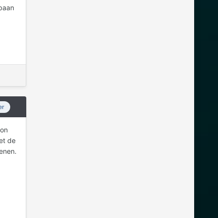
 baan
er
oon
et de
enen.