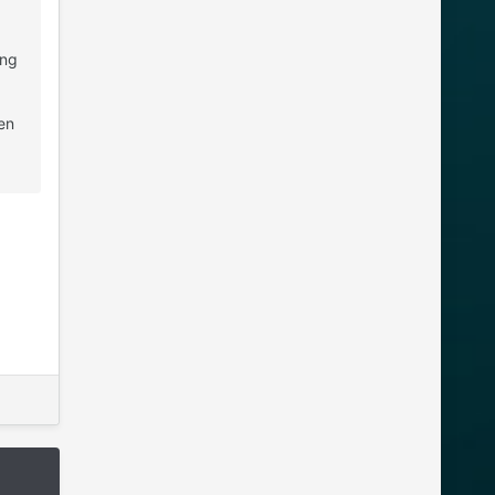
ing
en