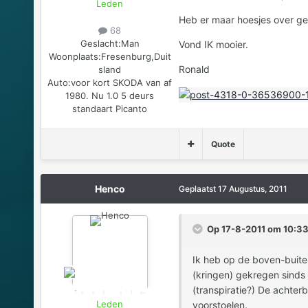
Leden
Heb er maar hoesjes over g
68
Geslacht:
Man
Vond IK mooier.
Woonplaats:
Fresenburg,Duit
Ronald
sland
Auto:
voor kort SKODA van af
1980. Nu 1.0 5 deurs
standaart Picanto
Quote
Henco
Geplaatst
17 Augustus, 2011
Op 17-8-2011 om 10:33
Ik heb op de boven-buite
(kringen) gekregen sinds 
(transpiratie?) De achterb
Leden
voorstoelen.