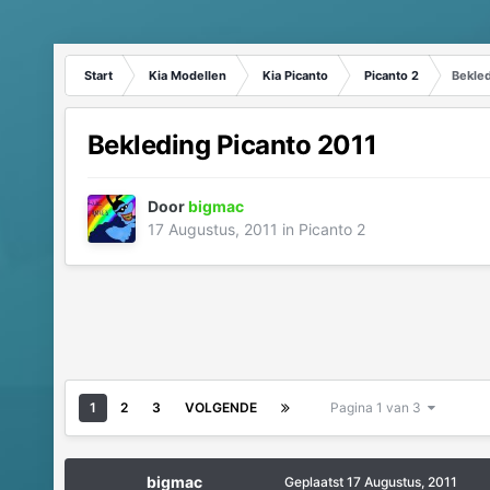
Start
Kia Modellen
Kia Picanto
Picanto 2
Bekled
Bekleding Picanto 2011
Door
bigmac
17 Augustus, 2011
in
Picanto 2
1
2
3
VOLGENDE
Pagina 1 van 3
bigmac
Geplaatst
17 Augustus, 2011