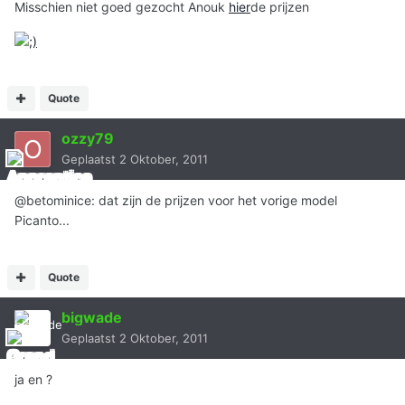
Misschien niet goed gezocht Anouk
hier
de prijzen
Quote
ozzy79
Geplaatst
2 Oktober, 2011
@betominice: dat zijn de prijzen voor het vorige model
Picanto...
Quote
bigwade
Geplaatst
2 Oktober, 2011
ja en ?