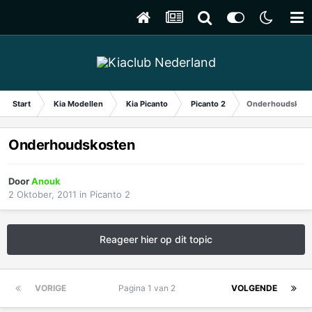
Start
Kia Modellen
Kia Picanto
Picanto 2
Onderhoudskost
Onderhoudskosten
Door
Anouk
2 Oktober, 2011
in
Picanto 2
Reageer hier op dit topic
VORIGE
Pagina 1 van 2
VOLGENDE