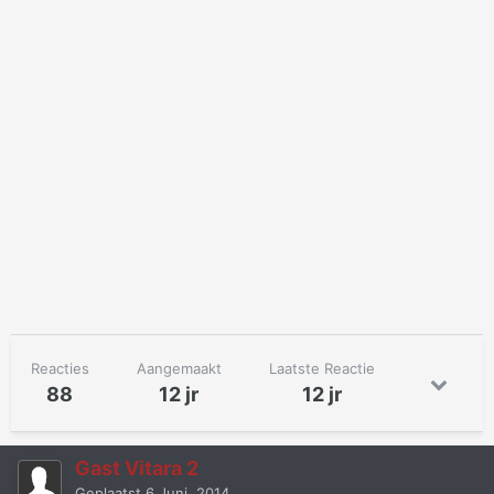
Reacties
Aangemaakt
Laatste Reactie
88
12 jr
12 jr
Gast Vitara 2
Geplaatst
6 Juni, 2014