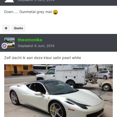
Doen..... Gunmetal grey mat
Quote
theomonika
Geplaatst
6 Juni, 2014
Zelf dacht ik aan deze kleur
satin pearl white