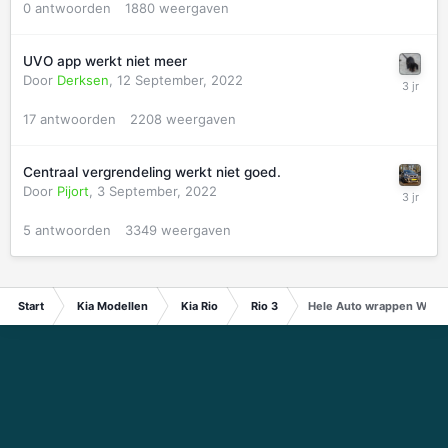
0
antwoorden
1880
weergaven
UVO app werkt niet meer
Door
Derksen
,
12 September, 2022
17
antwoorden
2208
weergaven
Centraal vergrendeling werkt niet goed.
Door
Pijort
,
3 September, 2022
5
antwoorden
3349
weergaven
Start
Kia Modellen
Kia Rio
Rio 3
Hele Auto wrappen Wel of