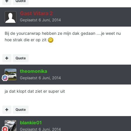
Quote
Gast Vitara 2
Geplaatst
6 Juni, 2014
Bij de yourcarwrap hebben ze mijn dak gedaan ....je weet nu
hoe strak die er op zit
Quote
theomonika
Geplaatst
6 Juni, 2014
ja dat klopt dat ziet er super uit
Quote
blankie01
Geplaatst
6 Juni, 2014