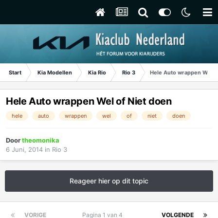
Start
Kia Modellen
Kia Rio
Rio 3
Hele Auto wrappen Wel of
Hele Auto wrappen Wel of Niet doen
hele
auto
wrappen
wel
of
niet
doen
Door
theomonika
6 Juni, 2014
in
Rio 3
Reageer hier op dit topic
VORIGE
Pagina 1 van 4
VOLGENDE