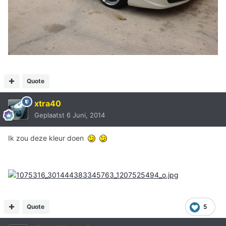
Quote
xtra40
Geplaatst
6 Juni, 2014
Ik zou deze kleur doen
Quote
5