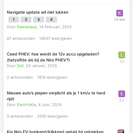
Navigatie update wil niet lukken
1
2
3
4
Door
Kawamaup
,
14 Februari, 2025
87
antwoorden
14937
weergaven
Ceed PHEV; hoe wordt de 12v accu opgeladen?
(hetzelfde als bij de Niro PHEV?)
Door
Dsil
,
24 Januari, 2025
2
antwoorden
1819
weergaven
Nieuwe auto’s piepen verplicht als je 1 km/u te hard
rijdt
Door
ElectricKia
,
4 Juni, 2024
0
antwoorden
2016
weergaven
Kia Niro EV bonkend/klikkend geluid bij optrekken