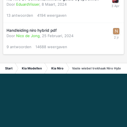
Door
EduardVisser
,
8 Maart, 2024
13
antwoorden
4194
weergaven
Handleiding niro hybrid pdf
Door
Nico de Jong
,
25 Februari, 2024
9
antwoorden
14688
weergaven
Start
Kia Modellen
Kia Niro
Vaste wiebel trekhaak Niro Hybrid