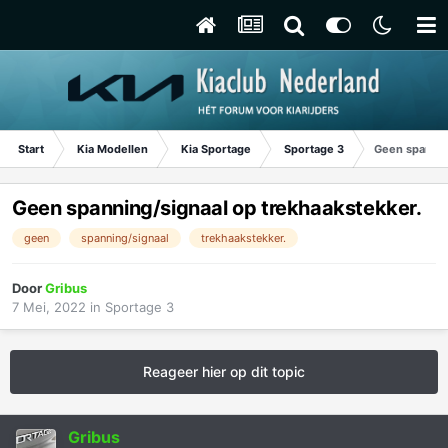
Start
Kia Modellen
Kia Sportage
Sportage 3
Geen spannin
Geen spanning/signaal op trekhaakstekker.
geen
spanning/signaal
trekhaakstekker.
Door
Gribus
7 Mei, 2022
in
Sportage 3
Reageer hier op dit topic
Gribus