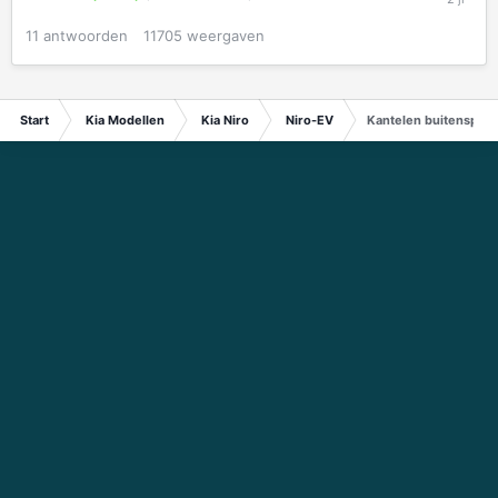
11
antwoorden
11705
weergaven
Start
Kia Modellen
Kia Niro
Niro-EV
Kantelen buitenspieg