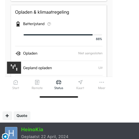
Quote
HeinoKia
Geplaatst
22 April, 2024