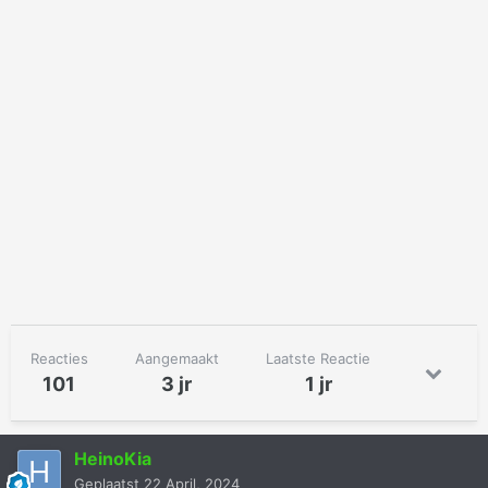
Reacties
Aangemaakt
Laatste Reactie
101
3 jr
1 jr
HeinoKia
Geplaatst
22 April, 2024