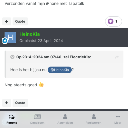
Verzonden vanaf mijn iPhone met Tapatalk
Quote
1
HeinoKia
Geplaatst
23 April, 2024
Op 23-4-2024 om 07:46, zei
ElectricKia
:
Hoe is het bij jou nu
?
@HeinoKia
Nog steeds goed.
Quote
HeinoKia
Geplaatst
23 April, 2024
Forums
Ongelezen
Aanmelden
Registreren
Meer