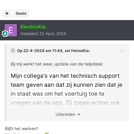
Quote
ElectricKia
Geplaatst
22 April, 2024
Op 22-4-2024 om 11:44, zei
HeinoKia
:
Bij mij werkt het weer, update van de helpdesk:
Mijn collega's van het technisch support
team geven aan dat zij kunnen zien dat je
in staat was om het voertuig toe te
voegen aan de app. Zij zagen echter ook
dat de laatste afstandsbedieningen
Uitbreiden
mislukten omdat de sms'jes de Head unit
Blijft het werken?
niet bereikten. Zij hebben Vodafone