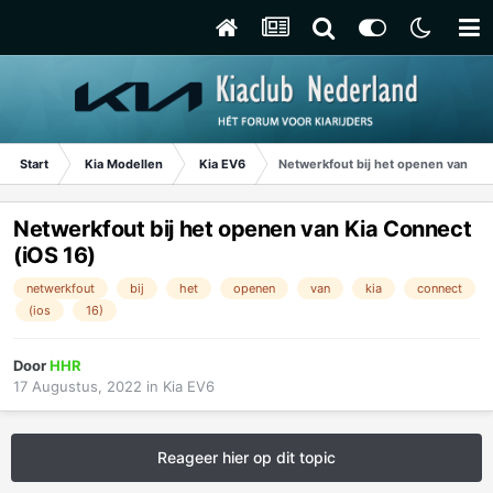
Start
Kia Modellen
Kia EV6
Netwerkfout bij het openen van Kia
Netwerkfout bij het openen van Kia Connect
(iOS 16)
netwerkfout
bij
het
openen
van
kia
connect
(ios
16)
Door
HHR
17 Augustus, 2022
in
Kia EV6
Reageer hier op dit topic