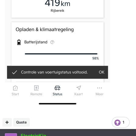
Quote
1
ElectricKia