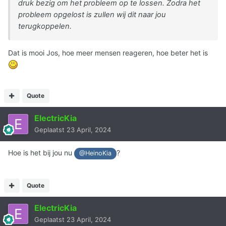
druk bezig om het probleem op te lossen. Zodra het
probleem opgelost is zullen wij dit naar jou
terugkoppelen.
Dat is mooi Jos, hoe meer mensen reageren, hoe beter het is
Quote
ElectricKia
Geplaatst
23 April, 2024
Hoe is het bij jou nu
?
@HeinoKia
Quote
ElectricKia
Geplaatst
23 April, 2024