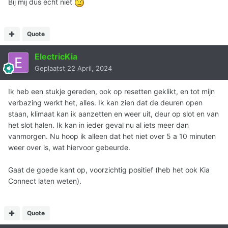
Bij mij dus echt niet
gevraagd om de SIM opnieuw toe te
wijzen.
Quote
Wij willen jou vragen om een harde reset
ElectricKia
van de head unit uit te voeren.De reset
Geplaatst
22 April, 2024
kan worden uitgevoerd door de reset
Ik heb een stukje gereden, ook op resetten geklikt, en tot mijn
knop met een paperclip in te drukken, de
verbazing werkt het, alles. Ik kan zien dat de deuren open
reset knop is aanwezig bij de volume
staan, klimaat kan ik aanzetten en weer uit, deur op slot en van
knop van het toestel.
het slot halen. Ik kan in ieder geval nu al iets meer dan
vanmorgen. Nu hoop ik alleen dat het niet over 5 a 10 minuten
weer over is, wat hiervoor gebeurde.
Gaat de goede kant op, voorzichtig positief (heb het ook Kia
Connect laten weten).
Quote