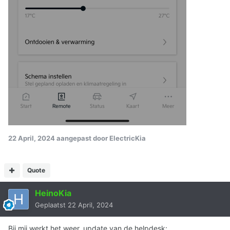
22 April, 2024
aangepast door ElectricKia
Quote
HeinoKia
Geplaatst
22 April, 2024
Bij mij werkt het weer, update van de helpdesk: