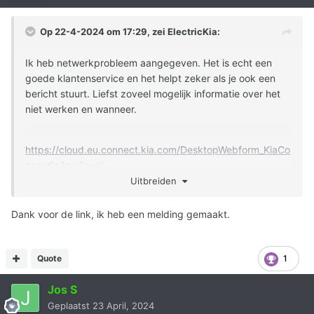
Op 22-4-2024 om 17:29, zei
ElectricKia
:
Ik heb netwerkprobleem aangegeven. Het is echt een
goede klantenservice en het helpt zeker als je ook een
bericht stuurt. Liefst zoveel mogelijk informatie over het
niet werken en wanneer.
https://cloud.eu.connect.kia.com/DesktopWebform_KiaCo
nnectInApp?c=nl
Uitbreiden
Dank voor de link, ik heb een melding gemaakt.
Quote
1
Jos S
Geplaatst
23 April, 2024