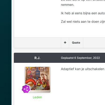
remmen.
Ik heb al eens bijna een aut
Zal wel niets aan te doen zi
Quote
R.J.
Geplaatst
6 September, 2022
Adaptief kan je uitschakelen
Leden