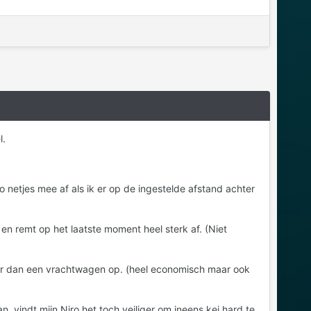
l.
ro netjes mee af als ik er op de ingestelde afstand achter
r en remt op het laatste moment heel sterk af. (Niet
amer dan een vrachtwagen op. (heel economisch maar ook
n, vindt mijn Niro het toch veiliger om ineens kei hard te