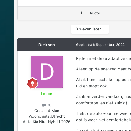
Quote
3 weken later...
Derksen
Geplaatst
6 September, 2022
Rijden met deze adaptive crou
Alleen op de snelweg gaat het
Als ik hem inschakel op een s
rijd en stopt ook.
Leden
Zit ik er verder vandaan, hou
comfortabel en niet zuinig)
70
Geslacht:
Man
Trekt de auto voor me weer 
Woonplaats:
Utrecht
dat is weer niet comfortabel)
Auto:
Kia Niro Hybrid 2026
Zo ook als ik op een smallere