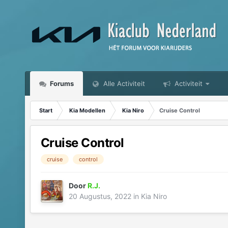
Forums
Alle Activiteit
Activiteit
Start
Kia Modellen
Kia Niro
Cruise Control
Cruise Control
cruise
control
Door
R.J.
20 Augustus, 2022
in
Kia Niro