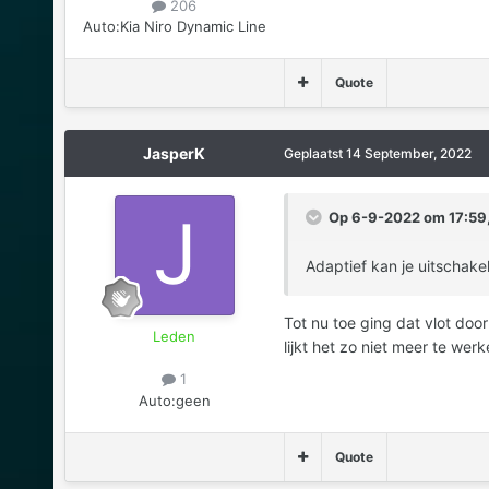
206
Auto:
Kia Niro Dynamic Line
Quote
JasperK
Geplaatst
14 September, 2022
Op 6-9-2022 om 17:59,
Adaptief kan je uitschake
Tot nu toe ging dat vlot do
Leden
lijkt het zo niet meer te wer
1
Auto:
geen
Quote