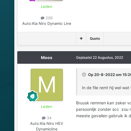
Leden
206
Auto:
Kia Niro Dynamic Line
Quote
Moos
Geplaatst
22 Augustus, 2022
Op 20-8-2022 om 15:20
In de file remt hij wel wa
Bruusk remmen kan zeker voo
Leden
persoonlijk zonder scc zou r
meeste gevallen gebruik ik de
34
Auto:
Kia NIro HEV
Dynamicline