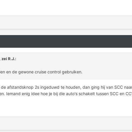
 zei
R.J.
:
len en de gewone cruise control gebruiken.
or de afstandsknop 2s ingeduwd te houden, dan ging hij van SCC na
ken. Iemand enig idee hoe je bij die auto's schakelt tussen SCC en CC