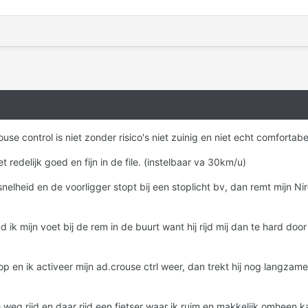
se control is niet zonder risico's niet zuinig en niet echt comfortabe
 redelijk goed en fijn in de file. (instelbaar va 30km/u)
nelheid en de voorligger stopt bij een stoplicht bv, dan remt mijn Ni
d ik mijn voet bij de rem in de buurt want hij rijd mij dan te hard doo
op en ik activeer mijn ad.crouse ctrl weer, dan trekt hij nog langz
 weg rijd en daar rijd een fietser waar ik ruim en makkelijk omheen ka