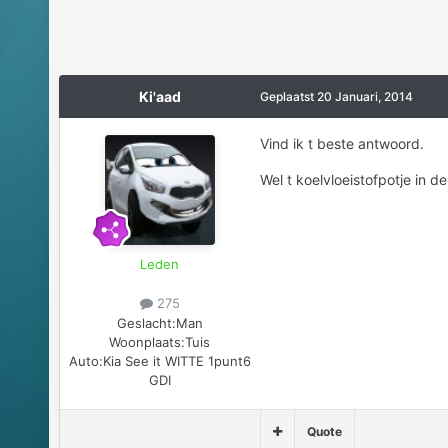
Ki'aad
Geplaatst
20 Januari, 2014
Vind ik t beste antwoord.
Wel t koelvloeistofpotje in d
Leden
275
Geslacht:
Man
Woonplaats:
Tuis
Auto:
Kia See it WITTE 1punt6
GDI
Quote