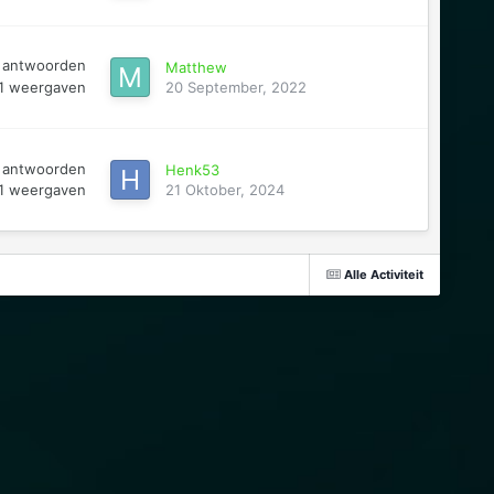
antwoorden
Matthew
1
weergaven
20 September, 2022
antwoorden
Henk53
1
weergaven
21 Oktober, 2024
Alle Activiteit