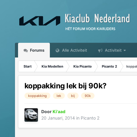
Forums
Alle Activiteit
Activiteit
Start
Kia Modellen
Kia Picanto
Picanto 2
koppak
koppakking lek bij 90k?
koppakking
lek
bij
90k
Door
Ki'aad
20 Januari, 2014
in
Picanto 2