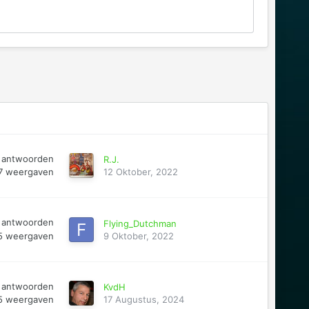
antwoorden
R.J.
7
weergaven
12 Oktober, 2022
antwoorden
Flying_Dutchman
5
weergaven
9 Oktober, 2022
antwoorden
KvdH
5
weergaven
17 Augustus, 2024