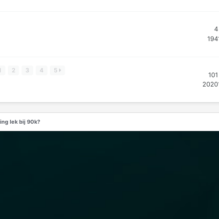
4
194
1
2
3
4
5
101
2020
ng lek bij 90k?