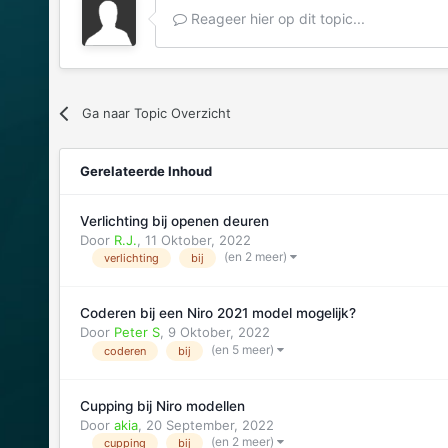
Reageer hier op dit topic...
Ga naar Topic Overzicht
Gerelateerde Inhoud
Verlichting bij openen deuren
Door
R.J.
,
11 Oktober, 2022
(en 2 meer)
verlichting
bij
Coderen bij een Niro 2021 model mogelijk?
Door
Peter S
,
9 Oktober, 2022
(en 5 meer)
coderen
bij
Cupping bij Niro modellen
Door
akia
,
20 September, 2022
(en 2 meer)
cupping
bij