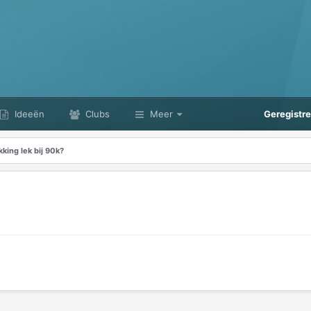
Ideeën
Clubs
Meer
Geregistr
king lek bij 90k?