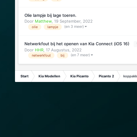
Olie lampje bij lage toeren.
Door
Matthew
,
19 September, 2022
(en 3 meer)
olie
lampje
Netwerkfout bij het openen van Kia Connect (iOS 16)
Door
HHR
,
17 Augustus, 2022
(en 7 meer)
netwerkfout
bij
Start
Kia Modellen
Kia Picanto
Picanto 2
koppakki