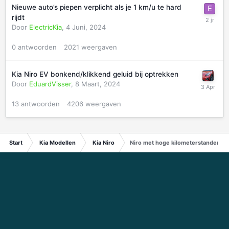
Nieuwe auto’s piepen verplicht als je 1 km/u te hard
rijdt
Door
ElectricKia
,
4 Juni, 2024
0
antwoorden
2021
weergaven
Kia Niro EV bonkend/klikkend geluid bij optrekken
Door
EduardVisser
,
8 Maart, 2024
13
antwoorden
4206
weergaven
Start
Kia Modellen
Kia Niro
Niro met hoge kilometerstanden en