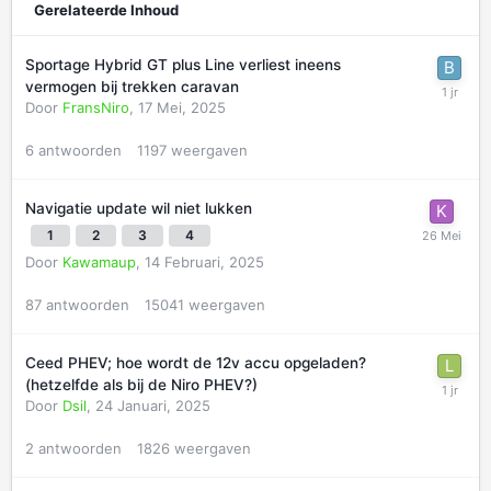
Gerelateerde Inhoud
Sportage Hybrid GT plus Line verliest ineens
vermogen bij trekken caravan
Door
FransNiro
,
17 Mei, 2025
6
antwoorden
1197
weergaven
Navigatie update wil niet lukken
1
2
3
4
Door
Kawamaup
,
14 Februari, 2025
87
antwoorden
15041
weergaven
Ceed PHEV; hoe wordt de 12v accu opgeladen?
(hetzelfde als bij de Niro PHEV?)
Door
Dsil
,
24 Januari, 2025
2
antwoorden
1826
weergaven