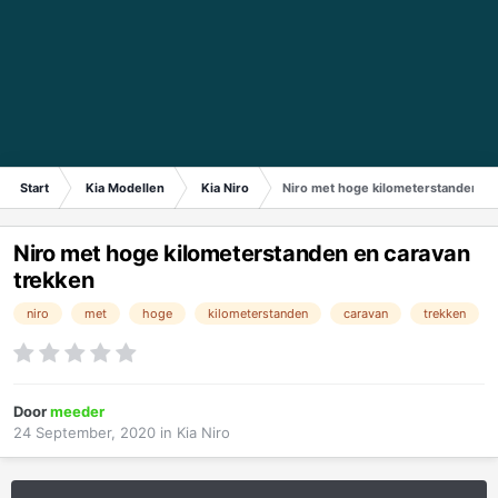
Start
Kia Modellen
Kia Niro
Niro met hoge kilometerstanden en
Niro met hoge kilometerstanden en caravan
trekken
niro
met
hoge
kilometerstanden
caravan
trekken
Door
meeder
24 September, 2020
in
Kia Niro