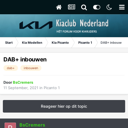
Start
Kia Modellen
Kia Picanto
Picanto 1
DAB+ inbouwen
DAB+ inbouwen
dab+
inbouwen
Door
BsCremers
11 September, 2021
in
Picanto 1
Reageer hier op dit topic
BsCremers