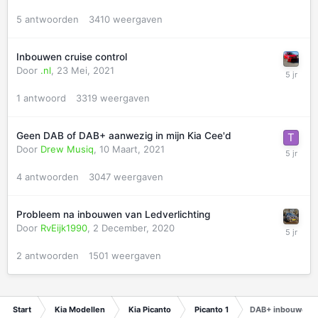
5
antwoorden
3410
weergaven
Inbouwen cruise control
Door
.nl
,
23 Mei, 2021
1
antwoord
3319
weergaven
Geen DAB of DAB+ aanwezig in mijn Kia Cee'd
Door
Drew Musiq
,
10 Maart, 2021
4
antwoorden
3047
weergaven
Probleem na inbouwen van Ledverlichting
Door
RvEijk1990
,
2 December, 2020
2
antwoorden
1501
weergaven
Start
Kia Modellen
Kia Picanto
Picanto 1
DAB+ inbouwen