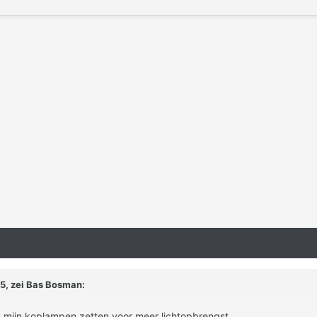
5, zei
Bas Bosman
:
in mijn koplampen zetten voor meer lichtopbrengst.