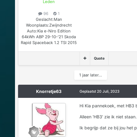
Leden
96
1
Geslacht:
Man
Woonplaats:
Zwijndrecht
Auto:
Kia e-Niro Edition
64kWh ABP 29-10-'21 Skoda
Rapid Spaceback 1.2 TSI 2015
Quote
1 jaar later...
Knorretje63
Geplaatst
20 Juli, 2023
Hi Kia pannekoek, met HB3 
Alleen 'HB3' zie ik niet staan.
Ik begrijp dat ze bij jou het