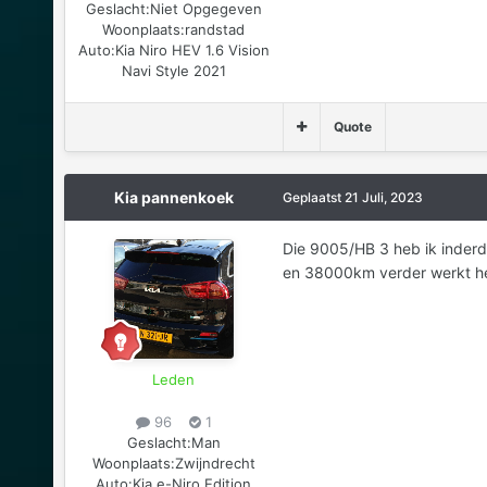
Geslacht:
Niet Opgegeven
Woonplaats:
randstad
Auto:
Kia Niro HEV 1.6 Vision
Navi Style 2021
Quote
Kia pannenkoek
Geplaatst
21 Juli, 2023
Die 9005/HB 3 heb ik inderda
en 38000km verder werkt h
Leden
96
1
Geslacht:
Man
Woonplaats:
Zwijndrecht
Auto:
Kia e-Niro Edition