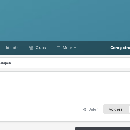
Ideeën
Clubs
Meer
Geregistr
plampen
Delen
Volgers