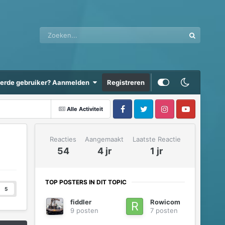
eerde gebruiker? Aanmelden
Registreren
Alle Activiteit
Reacties
Aangemaakt
Laatste Reactie
54
4 jr
1 jr
TOP POSTERS IN DIT TOPIC
5
fiddler
Rowicom
9 posten
7 posten