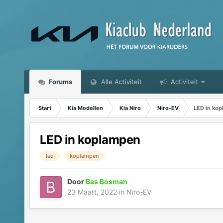
Forums
Alle Activiteit
Activiteit
Start
Kia Modellen
Kia Niro
Niro-EV
LED in ko
LED in koplampen
led
koplampen
Door
Bas Bosman
23 Maart, 2022
in
Niro-EV