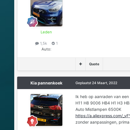
Leden
1,5k
1
Auto:
Quote
Kia pannenkoek
Geplaatst
24 Maart, 2022
Ik heb op aanraden van een
H11 H8 9006 HB4 H1 H3 HB
Auto Mistlampen 6500K
https://a.aliexpress.com/_vF
zonder aanpassingen, prima 