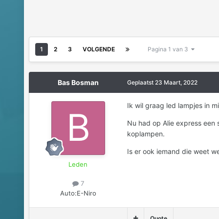
1
2
3
VOLGENDE
Pagina 1 van 3
Bas Bosman
Geplaatst
23 Maart, 2022
Ik wil graag led lampjes in 
Nu had op Alie express een s
koplampen.
Is er ook iemand die weet we
Leden
7
Auto:
E-Niro
Quote