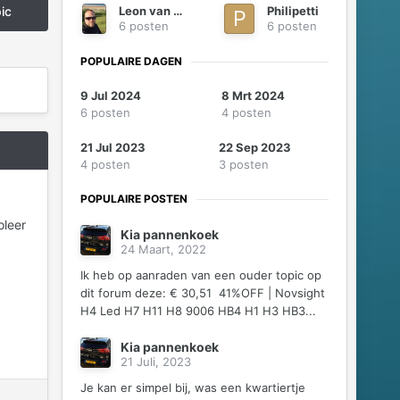
Leon van Haren
Philipetti
pic
6 posten
6 posten
POPULAIRE DAGEN
9 Jul 2024
8 Mrt 2024
6 posten
4 posten
21 Jul 2023
22 Sep 2023
4 posten
3 posten
POPULAIRE POSTEN
oleer
Kia pannenkoek
24 Maart, 2022
Ik heb op aanraden van een ouder topic op
dit forum deze: € 30,51 41%OFF | Novsight
H4 Led H7 H11 H8 9006 HB4 H1 H3 HB3...
Kia pannenkoek
21 Juli, 2023
Je kan er simpel bij, was een kwartiertje