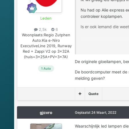
Nu had op Alie express ee
controleer koplampen.
Leden
Is er ook iemand die weet
2,5k
6
Woonplaats:
Regio Zutphen
Auto:
Kia e-Niro
ExecutiveLine 2019, Runway
Red + Zappi V2 op 3x32A
(huis=3x25A+PV=3x7A)
De originele gloeilampen, be
1 Auto
De boordcomputer meet de st
melding geven?
Quote
gjcvro
Geplaatst
24 Maart, 2022
Waarschijnlijk led lampen die