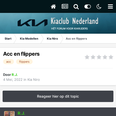
Start
Kia Modellen
Kia Niro
Acc en flippers
Acc en flippers
acc
flippers
Door
R.J.
4 Mei, 2022
in
Kia Niro
Reageer hier op dit topic
R.J.