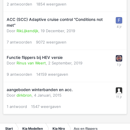
2
antwoorden
1854
weergaven
ACC (SCC) Adaptive cruise control "Conditions not
met"
Door
RikLijkendijk
,
19 December, 2019
7
antwoorden
9072
weergaven
Functie flippers bij HEV versie
Door
Rinus van Weert
,
2 September, 2019
9
antwoorden
14159
weergaven
aangeboden winterbanden en acc.
Door
dirkbron
,
4 Januari, 2015
1
antwoord
1547
weergaven
Start
Kia Modellen
Kia Niro
Acc en flippers