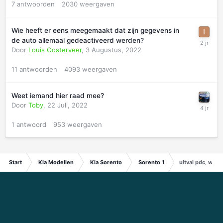
7
antwoorden
2030
weergaven
Wie heeft er eens meegemaakt dat zijn gegevens in
de auto allemaal gedeactiveerd werden?
Door
Louis Oosterveer
,
3 Augustus, 2022
11
antwoorden
4093
weergaven
Weet iemand hier raad mee?
Door
Toby
,
22 Juli, 2022
1
antwoord
953
weergaven
Start
Kia Modellen
Kia Sorento
Sorento 1
uitval pdc, wie 