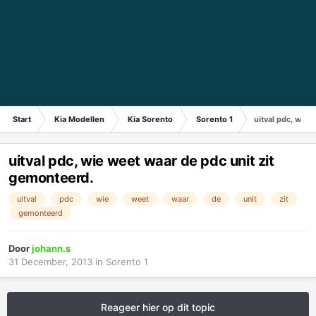
Start
Kia Modellen
Kia Sorento
Sorento 1
uitval pdc, wie 
uitval pdc, wie weet waar de pdc unit zit
gemonteerd.
uitval
pdc
wie
weet
waar
de
unit
zit
gemonteerd
Door
johann.s
31 December, 2013
in
Sorento 1
Reageer hier op dit topic