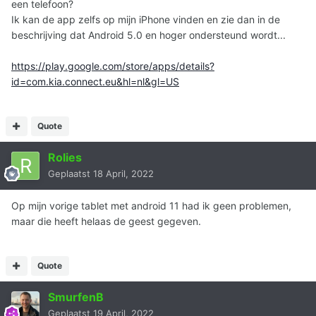
een telefoon?
Ik kan de app zelfs op mijn iPhone vinden en zie dan in de
beschrijving dat Android 5.0 en hoger ondersteund wordt...
https://play.google.com/store/apps/details?
id=com.kia.connect.eu&hl=nl&gl=US
Quote
Rolies
Geplaatst
18 April, 2022
Op mijn vorige tablet met android 11 had ik geen problemen,
maar die heeft helaas de geest gegeven.
Quote
SmurfenB
Geplaatst
19 April, 2022