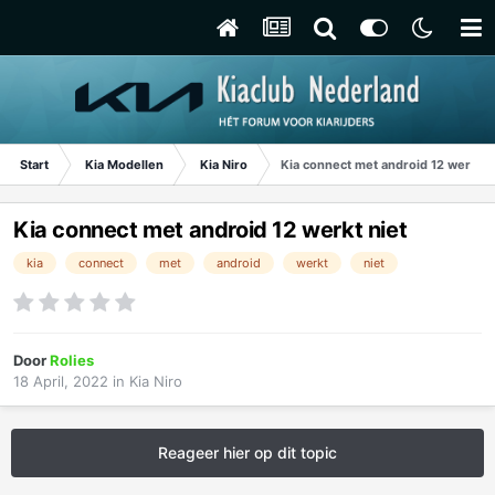
Start
Kia Modellen
Kia Niro
Kia connect met android 12 werkt n
Kia connect met android 12 werkt niet
kia
connect
met
android
werkt
niet
Door
Rolies
18 April, 2022
in
Kia Niro
Reageer hier op dit topic