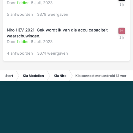
Door
fiddler
,
8 Juli, 2023
5
antwoorden
3379
weergaven
Niro HEV 2021: Gek wordt ik van die accu capaciteit
waarschuwingen.
Door
fiddler
,
8 Juli, 2023
4
antwoorden
3674
weergaven
Start
Kia Modellen
Kia Niro
Kia connect met android 12 werkt n