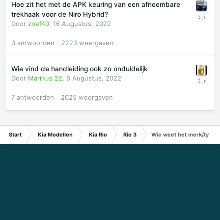
Hoe zit het met de APK keuring van een afneembare
trekhaak voor de Niro Hybrid?
Door
zoef40
,
16 Augustus, 2022
3
antwoorden
2223
weergaven
Wie vind de handleiding ook zo onduidelijk
Door
Marinus 22
,
6 Augustus, 2022
7
antwoorden
2025
weergaven
Start
Kia Modellen
Kia Rio
Rio 3
Wie weet het merk/type v