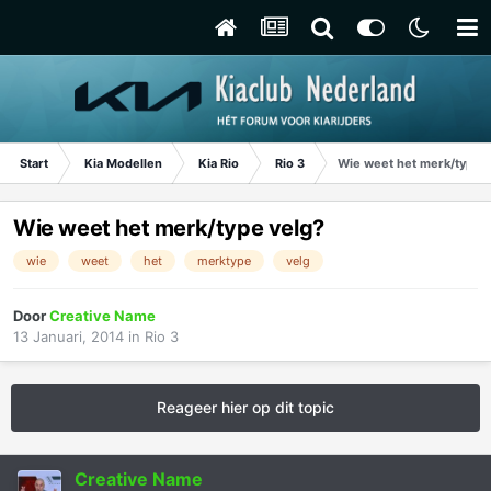
Start
Kia Modellen
Kia Rio
Rio 3
Wie weet het merk/type v
Wie weet het merk/type velg?
wie
weet
het
merktype
velg
Door
Creative Name
13 Januari, 2014
in
Rio 3
Reageer hier op dit topic
Creative Name