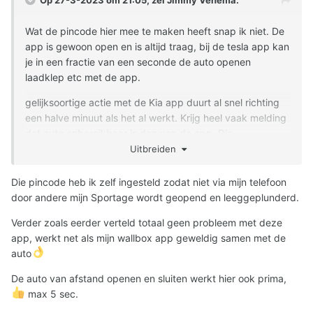
Wat de pincode hier mee te maken heeft snap ik niet. De
app is gewoon open en is altijd traag, bij de tesla app kan
je in een fractie van een seconde de auto openen
laadklep etc met de app.
gelijksoortige actie met de Kia app duurt al snel richting
een halve minuut als het al werkt. Krijg heel vaak melding
dat auto onbereikbaar is dan van de app. Die
onbereikbaarheid is een leugen want andere dingen
Uitbreiden
waarvoor een data verbinding nodig werken wel.
Die pincode heb ik zelf ingesteld zodat niet via mijn telefoon
bij koppelen agenda met de iCloud zegt hij doodleuk dat
door andere mijn Sportage wordt geopend en leeggeplunderd.
de inlog gegevens niet juist zijn. Terwijl die uit copy paste
buffer komen en je met exact dezelfde info wel kan
Verder zoals eerder verteld totaal geen probleem met deze
inloggen op de Apple site.
app, werkt net als mijn wallbox app geweldig samen met de
auto
Dus ja het is echt een hele slechte app dan wel heel
De auto van afstand openen en sluiten werkt hier ook prima,
onbetrouwbaar en langzaam server park erachter. In
max 5 sec.
vergelijking met andere soortgelijke applicaties is het echt