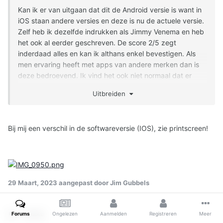
Kan ik er van uitgaan dat dit de Android versie is want in
iOS staan andere versies en deze is nu de actuele versie.
Zelf heb ik dezelfde indrukken als Jimmy Venema en heb
het ook al eerder geschreven. De score 2/5 zegt
inderdaad alles en kan ik althans enkel bevestigen. Als
men ervaring heeft met apps van andere merken dan is
deze bedroevend. Ik vind het ook niet normaal dat er
geen bericht is of komt als de wagen volledig is
Uitbreiden
opgeladen en men telkens eerst een refresh van de app
(in iOS in mijn geval) moet uitvoeren vooraleer de laatste
stand te krijgen. Mijn ervaring in het verleden was app
Bij mij een verschil in de softwareversie (IOS), zie printscreen!
openen en direct actuele stand. Zelfs met gesloten app
melding als de wagen volledig was opgeladen.
29 Maart, 2023
aangepast door Jim Gubbels
Quote
Forums
Ongelezen
Aanmelden
Registreren
Meer