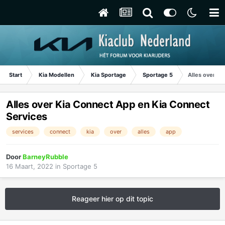
Start
Kia Modellen
Kia Sportage
Sportage 5
Alles over K
Alles over Kia Connect App en Kia Connect
Services
services
connect
kia
over
alles
app
Door
BarneyRubble
16 Maart, 2022
in
Sportage 5
Reageer hier op dit topic