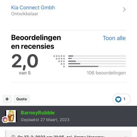
Quote
1
BarneyRubble
Geplaatst
27 Maart, 2023
Op 27-3-2023 om 21:05, zei
Jimmy Venema
: