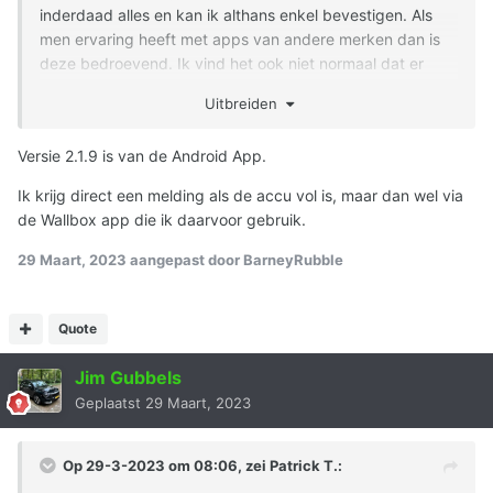
inderdaad alles en kan ik althans enkel bevestigen. Als
men ervaring heeft met apps van andere merken dan is
deze bedroevend. Ik vind het ook niet normaal dat er
geen bericht is of komt als de wagen volledig is
Uitbreiden
opgeladen en men telkens eerst een refresh van de app
(in iOS in mijn geval) moet uitvoeren vooraleer de laatste
Versie 2.1.9 is van de Android App.
stand te krijgen. Mijn ervaring in het verleden was app
openen en direct actuele stand. Zelfs met gesloten app
Ik krijg direct een melding als de accu vol is, maar dan wel via
melding als de wagen volledig was opgeladen.
de Wallbox app die ik daarvoor gebruik.
29 Maart, 2023
aangepast door BarneyRubble
Quote
Jim Gubbels
Geplaatst
29 Maart, 2023
Op 29-3-2023 om 08:06, zei
Patrick T.
: