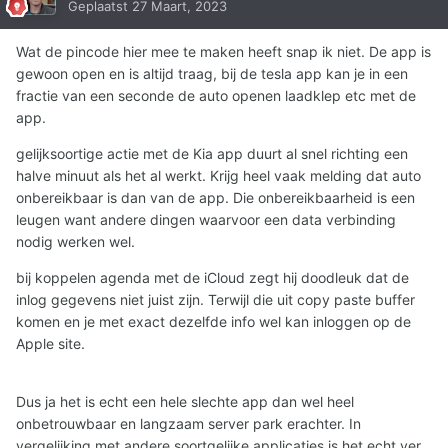
Geplaatst
27 Maart, 2023
Wat de pincode hier mee te maken heeft snap ik niet. De app is
gewoon open en is altijd traag, bij de tesla app kan je in een
fractie van een seconde de auto openen laadklep etc met de
app.
gelijksoortige actie met de Kia app duurt al snel richting een
halve minuut als het al werkt. Krijg heel vaak melding dat auto
onbereikbaar is dan van de app. Die onbereikbaarheid is een
leugen want andere dingen waarvoor een data verbinding
nodig werken wel.
bij koppelen agenda met de iCloud zegt hij doodleuk dat de
inlog gegevens niet juist zijn. Terwijl die uit copy paste buffer
komen en je met exact dezelfde info wel kan inloggen op de
Apple site.
Dus ja het is echt een hele slechte app dan wel heel
onbetrouwbaar en langzaam server park erachter. In
vergelijking met andere soortgelijke applicaties is het echt ver