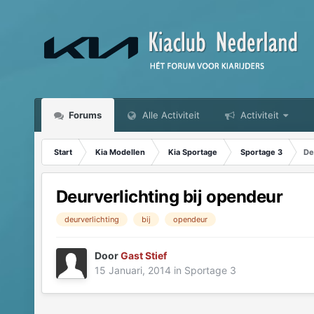
Forums
Alle Activiteit
Activiteit
Start
Kia Modellen
Kia Sportage
Sportage 3
De
Deurverlichting bij opendeur
deurverlichting
bij
opendeur
Door
Gast Stief
15 Januari, 2014
in
Sportage 3