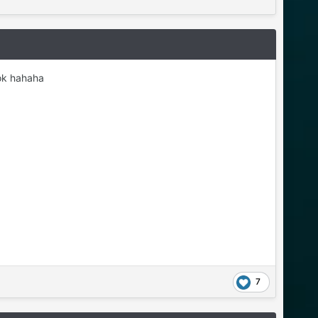
ook hahaha
7