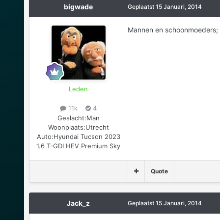
bigwade
Geplaatst
15 Januari, 2014
Mannen en schoonmoeders; he
Leden
11k
4
Geslacht:
Man
Woonplaats:
Utrecht
Auto:
Hyundai Tucson 2023
1.6 T-GDI HEV Premium Sky
Quote
Jack_z
Geplaatst
15 Januari, 2014