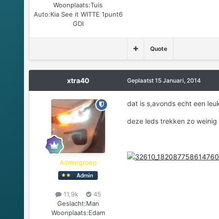
Woonplaats:
Tuis
Auto:
Kia See it WITTE 1punt6
GDI
Quote
xtra40
Geplaatst
15 Januari, 2014
dat is s,avonds echt een leuk
deze leds trekken zo weinig
Admingroep
11,9k
45
Geslacht:
Man
Woonplaats:
Edam