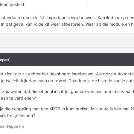
teen besteld.
ze standaard door de NL-importeur is ingebouwd... Kan ik daar op ee
In dat geval kan ik de kit weer afbestellen. Waar zit die module en ho
epast)
niet zien; die zit achter het dashboard ingebouwd. Als deze auto met
e twijfelt, kijk dan even op rdw.nl. Daar kun je de historie van je aut
 zou weten dat die kit er al in zit (uitgaande van een auto die vanaf h
 aan te verdienen?
e die koppeling met een MY19 in kunt stellen. Mijn auto is van mei 2
rs hier je helpen?
or Hippe lip