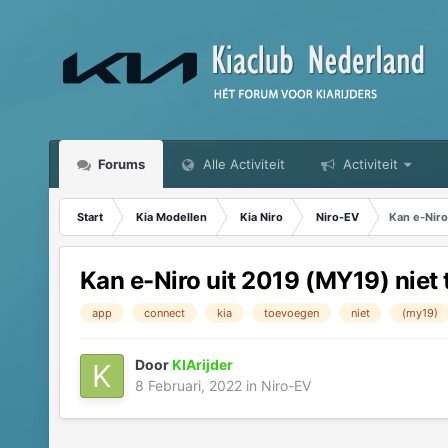
Forums
Alle Activiteit
Activiteit
Start
Kia Modellen
Kia Niro
Niro-EV
Kan e-Niro
Kan e-Niro uit 2019 (MY19) niet
app
connect
kia
toevoegen
niet
(my19)
Door
KIArijder
8 Februari, 2022
in
Niro-EV