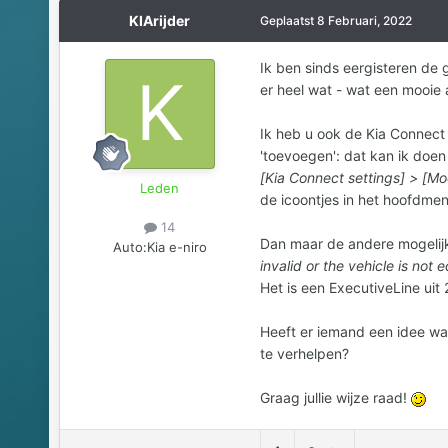
KIArijder
Geplaatst
8 Februari, 2022
Ik ben sinds eergisteren de 
er heel wat - wat een mooie 
Ik heb u ook de Kia Connect 
'toevoegen': dat kan ik doen
[Kia Connect settings] > [Mo
Leden
de icoontjes in het hoofdme
14
Dan maar de andere mogelijkh
Auto:
Kia e-niro
invalid or the vehicle is not
Het is een ExecutiveLine uit 
Heeft er iemand een idee wat 
te verhelpen?
Graag jullie wijze raad!