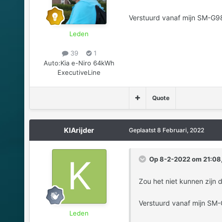
Verstuurd vanaf mijn SM-G9
Leden
39
1
Auto:
Kia e-Niro 64kWh
ExecutiveLine
Quote
KIArijder
Geplaatst
8 Februari, 2022
Op 8-2-2022 om 21:08,
Zou het niet kunnen zijn 
Verstuurd vanaf mijn SM
Leden