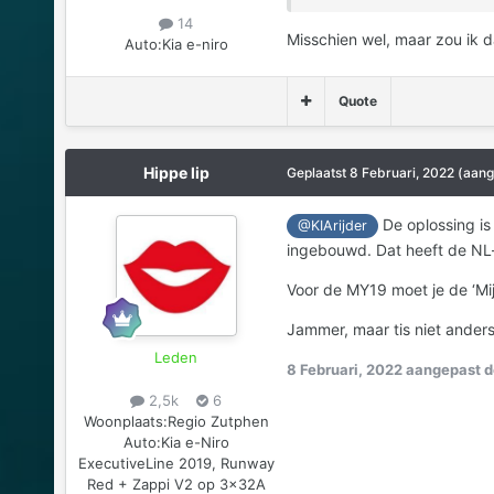
14
Misschien wel, maar zou ik d
Auto:
Kia e-niro
Quote
Hippe lip
Geplaatst
8 Februari, 2022
(aang
De oplossing is
@KIArijder
ingebouwd. Dat heeft de NL
Voor de MY19 moet je de ‘Mi
Jammer, maar tis niet anders
Leden
8 Februari, 2022
aangepast do
2,5k
6
Woonplaats:
Regio Zutphen
Auto:
Kia e-Niro
ExecutiveLine 2019, Runway
Red + Zappi V2 op 3x32A