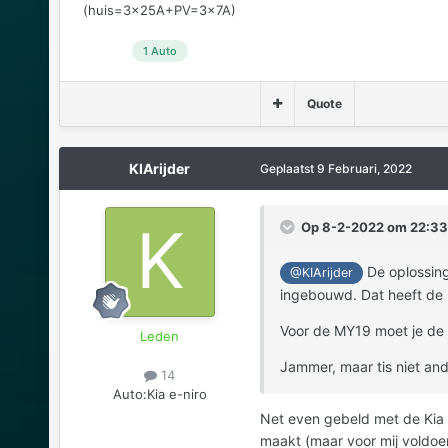
(huis=3x25A+PV=3x7A)
1 Auto
Quote
KIArijder
Geplaatst
9 Februari, 2022
Op 8-2-2022 om 22:33
De oplossing
@KIArijder
ingebouwd. Dat heeft de 
Voor de MY19 moet je de 
Leden
Jammer, maar tis niet and
14
Auto:
Kia e-niro
Net even gebeld met de Kia d
maakt (maar voor mij voldoe