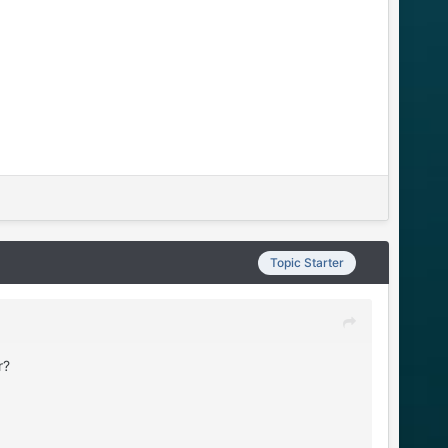
Topic Starter
r?