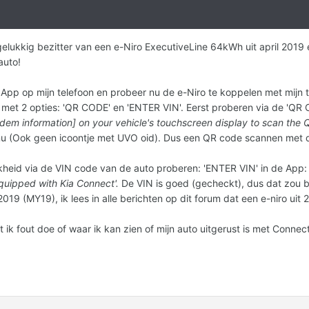
gelukkig bezitter van een e-Niro ExecutiveLine 64kWh uit april 2019 
auto!
App op mijn telefoon en probeer nu de e-Niro te koppelen met mijn t
 met 2 opties: 'QR CODE' en 'ENTER VIN'. Eerst proberen via de 'QR 
dem information] on your vehicle's touchscreen display to scan the 
nu (Ook geen icoontje met UVO oid). Dus een QR code scannen met d
eid via de VIN code van de auto proberen: 'ENTER VIN' in de App: als
 equipped with Kia Connect'.
De VIN is goed (gecheckt), dus dat zou b
2019 (MY19), ik lees in alle berichten op dit forum dat een e-niro ui
ik fout doe of waar ik kan zien of mijn auto uitgerust is met Connect 