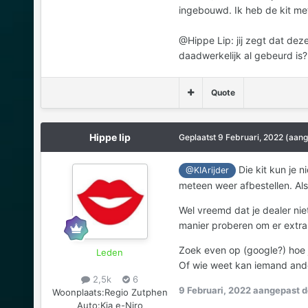
ingebouwd. Ik heb de kit me
@Hippe Lip: jij zegt dat de
daadwerkelijk al gebeurd is? 
Quote
Hippe lip
Geplaatst
9 Februari, 2022
(aang
Die kit kun je 
@KIArijder
meteen weer afbestellen. Als j
Wel vreemd dat je dealer niet
manier proberen om er extra
Zoek even op (google?) hoe j
Leden
Of wie weet kan iemand ande
2,5k
6
9 Februari, 2022
aangepast do
Woonplaats:
Regio Zutphen
Auto:
Kia e-Niro