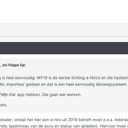
, zei
Hippe lip
:
 is heel eenvoudig: MY19 is de eerste lichting e-Niro’s en die hadd
NL-importeur gedaan en dat is een heel eenvoudig éénwegsysteem m
‘Mijn Kia’ app hebben. Die gaat wel werken.
ers.
ealer; omdat het hier een e-niro uit 2019 betreft moet e.e.a. inder
nde; laadniveau van de accu en status van opladen). Hiervoor moet 