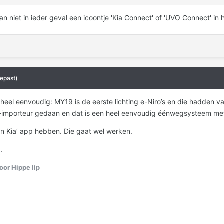
an niet in ieder geval een icoontje 'Kia Connect' of 'UVO Connect' in
epast)
 heel eenvoudig: MY19 is de eerste lichting e-Niro’s en die hadden 
-importeur gedaan en dat is een heel eenvoudig éénwegsysteem met 
jn Kia’ app hebben. Die gaat wel werken.
.
or Hippe lip