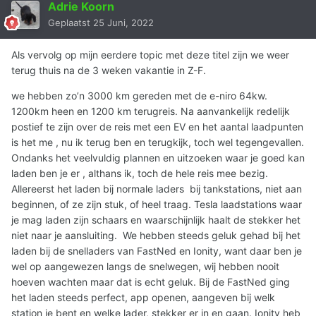
Adrie Koorn
Geplaatst
25 Juni, 2022
Als vervolg op mijn eerdere topic met deze titel zijn we weer
terug thuis na de 3 weken vakantie in Z-F.
we hebben zo’n 3000 km gereden met de e-niro 64kw.
1200km heen en 1200 km terugreis. Na aanvankelijk redelijk
postief te zijn over de reis met een EV en het aantal laadpunten
is het me , nu ik terug ben en terugkijk, toch wel tegengevallen.
Ondanks het veelvuldig plannen en uitzoeken waar je goed kan
laden ben je er , althans ik, toch de hele reis mee bezig.
Allereerst het laden bij normale laders bij tankstations, niet aan
beginnen, of ze zijn stuk, of heel traag. Tesla laadstations waar
je mag laden zijn schaars en waarschijnlijk haalt de stekker het
niet naar je aansluiting. We hebben steeds geluk gehad bij het
laden bij de snelladers van FastNed en Ionity, want daar ben je
wel op aangewezen langs de snelwegen, wij hebben nooit
hoeven wachten maar dat is echt geluk. Bij de FastNed ging
het laden steeds perfect, app openen, aangeven bij welk
station je bent en welke lader, stekker er in en gaan. Ionity heb