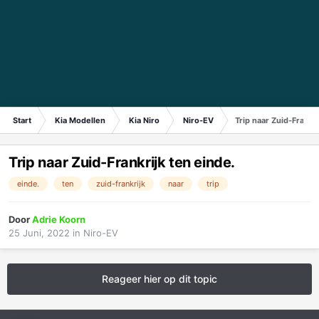
Start
Kia Modellen
Kia Niro
Niro-EV
Trip naar Zuid-Frankri
Trip naar Zuid-Frankrijk ten einde.
einde.
ten
zuid-frankrijk
naar
trip
Door
Adrie Koorn
25 Juni, 2022
in
Niro-EV
Reageer hier op dit topic