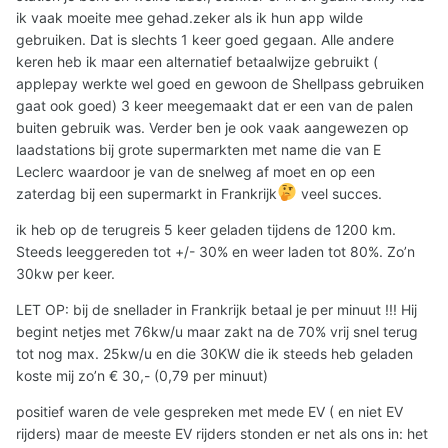
ik vaak moeite mee gehad.zeker als ik hun app wilde
gebruiken. Dat is slechts 1 keer goed gegaan. Alle andere
keren heb ik maar een alternatief betaalwijze gebruikt (
applepay werkte wel goed en gewoon de Shellpass gebruiken
gaat ook goed) 3 keer meegemaakt dat er een van de palen
buiten gebruik was. Verder ben je ook vaak aangewezen op
laadstations bij grote supermarkten met name die van E
Leclerc waardoor je van de snelweg af moet en op een
zaterdag bij een supermarkt in Frankrijk
veel succes.
ik heb op de terugreis 5 keer geladen tijdens de 1200 km.
Steeds leeggereden tot +/- 30% en weer laden tot 80%. Zo’n
30kw per keer.
LET OP: bij de snellader in Frankrijk betaal je per minuut !!! Hij
begint netjes met 76kw/u maar zakt na de 70% vrij snel terug
tot nog max. 25kw/u en die 30KW die ik steeds heb geladen
koste mij zo’n € 30,- (0,79 per minuut)
positief waren de vele gespreken met mede EV ( en niet EV
rijders) maar de meeste EV rijders stonden er net als ons in: het