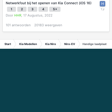
Netwerkfout bij het openen van Kia Connect (iOS 16)
1
2
3
4
5
Door
HHR
,
17 Augustus, 2022
101
antwoorden
20183
weergaven
Start
Kia Modellen
Kia Niro
Niro-EV
Handige laadplaats b