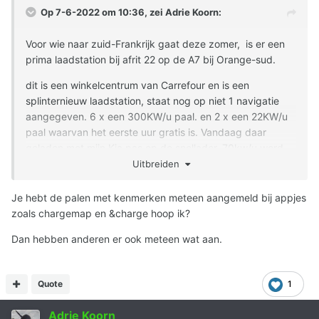
Op 7-6-2022 om 10:36, zei
Adrie Koorn
:
Voor wie naar zuid-Frankrijk gaat deze zomer, is er een
prima laadstation bij afrit 22 op de A7 bij Orange-sud.
dit is een winkelcentrum van Carrefour en is een
splinternieuw laadstation, staat nog op niet 1 navigatie
aangegeven. 6 x een 300KW/u paal. en 2 x een 22KW/u
paal waarvan het eerste uur gratis is. Vandaag daar
geladen met mijn Kia pas op de snellader. 70kw/u werd
weer moeiteloos gehaald. Er werd nog aan gewerkt en
Uitbreiden
het leek er op dat er nog wat palen bij kwamen.
Je hebt de palen met kenmerken meteen aangemeld bij appjes
het is een eigenmerk station van Carrefour en het zijn
zoals chargemap en &charge hoop ik?
palen van Van Alfen.
Dan hebben anderen er ook meteen wat aan.
eerst de aanwijzingen op het display volgen, dan de
stekker er aan. 1 display voor de 2 stekkers per paal. Het
was wat verwarrend maar de FR/Eng/Ned pratende
Quote
1
monteur heeft ons vriendelijk geholpen. Laadpas voor de
QR reader en niet voor de betaalpasreader
Adrie Koorn