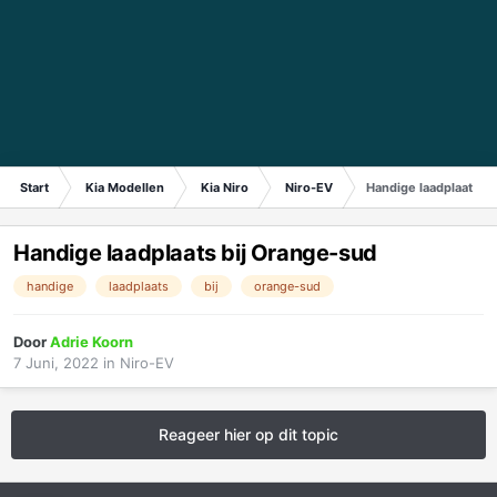
Start
Kia Modellen
Kia Niro
Niro-EV
Handige laadplaats b
Handige laadplaats bij Orange-sud
handige
laadplaats
bij
orange-sud
Door
Adrie Koorn
7 Juni, 2022
in
Niro-EV
Reageer hier op dit topic