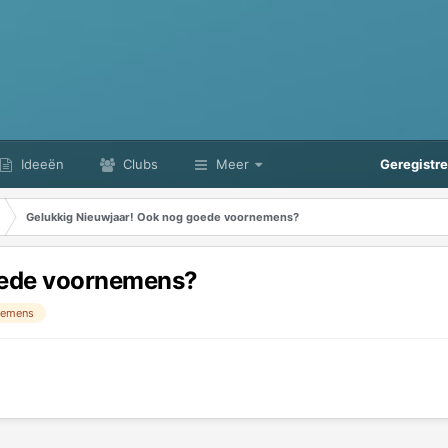
Ideeën
Clubs
Meer
Geregistr
Gelukkig Nieuwjaar! Ook nog goede voornemens?
oede voornemens?
nemens