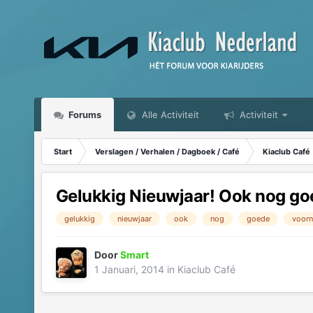
Forums
Alle Activiteit
Activiteit
Start
Verslagen / Verhalen / Dagboek / Café
Kiaclub Café
Gelukkig Nieuwjaar! Ook nog g
gelukkig
nieuwjaar
ook
nog
goede
voor
Door
Smart
1 Januari, 2014
in
Kiaclub Café