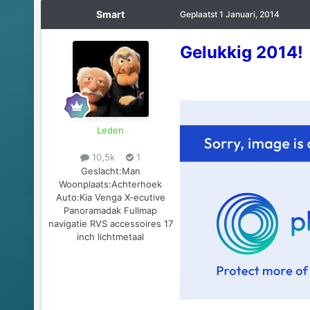
Smart
Geplaatst
1 Januari, 2014
Gelukkig 2014!
Leden
10,5k
1
Geslacht:
Man
Woonplaats:
Achterhoek
Auto:
Kia Venga X-ecutive
Panoramadak Fullmap
navigatie RVS accessoires 17
inch lichtmetaal