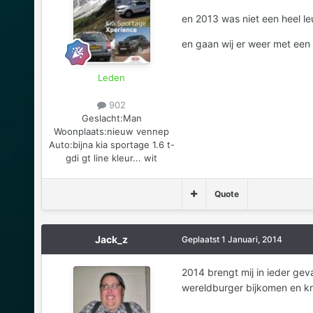
en 2013 was niet een heel le
en gaan wij er weer met een
Leden
902
Geslacht:
Man
Woonplaats:
nieuw vennep
Auto:
bijna kia sportage 1.6 t-
gdi gt line kleur... wit
Quote
Jack_z
Geplaatst
1 Januari, 2014
2014 brengt mij in ieder gev
wereldburger bijkomen en krij