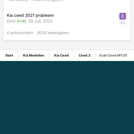
Kia ceed 2021 probleem
Door
evdk
,
29 Juli, 2022
6
antwoorden
8030
weergaven
Start
Kia Modellen
Kia Ceed
Ceed 3
Ecall Ceed MY2019