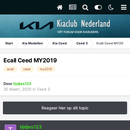
Start
Kia Modellen
Kia Ceed
Ceed 3
Ecall Ceed MY2019
Ecall Ceed MY2019
ecall
ceed
my2019
Door
tijdjes123
30 Maart, 2020
in
Ceed 3
Reageer hier op dit topic
tijdjes123