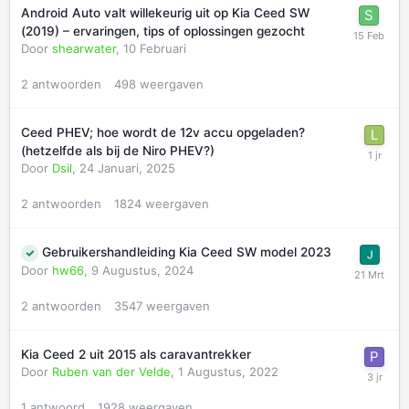
Android Auto valt willekeurig uit op Kia Ceed SW
(2019) – ervaringen, tips of oplossingen gezocht
Door
shearwater
,
10 Februari
2
antwoorden
498
weergaven
Ceed PHEV; hoe wordt de 12v accu opgeladen?
(hetzelfde als bij de Niro PHEV?)
Door
Dsil
,
24 Januari, 2025
2
antwoorden
1824
weergaven
Gebruikershandleiding Kia Ceed SW model 2023
Door
hw66
,
9 Augustus, 2024
2
antwoorden
3547
weergaven
Kia Ceed 2 uit 2015 als caravantrekker
Door
Ruben van der Velde
,
1 Augustus, 2022
1
antwoord
1928
weergaven