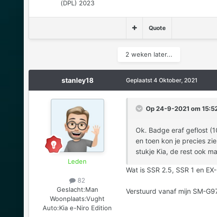
(DPL) 2023
Quote
2 weken later...
stanley18
Geplaatst
4 Oktober, 2021
Op 24-9-2021 om 15:52
Ok. Badge eraf geflost (10
en toen kon je precies zi
stukje Kia, de rest ook m
Leden
Wat is SSR 2.5, SSR 1 en EX
82
Geslacht:
Man
Verstuurd vanaf mijn SM-G9
Woonplaats:
Vught
Auto:
Kia e-Niro Edition