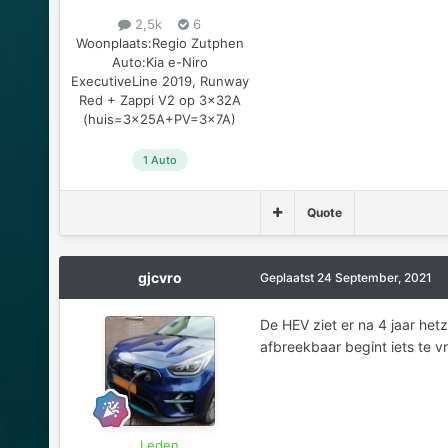
2,5k
6
Woonplaats:
Regio Zutphen
Auto:
Kia e-Niro
ExecutiveLine 2019, Runway
Red + Zappi V2 op 3x32A
(huis=3x25A+PV=3x7A)
1 Auto
Quote
gjcvro
Geplaatst
24 September, 2021
De HEV ziet er na 4 jaar het
afbreekbaar begint iets te v
Leden