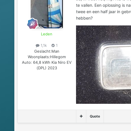
te vallen. Een oplossing is na
twee en een half jaar in gebr
hebben?
Leden
1,1k
1
Geslacht:
Man
Woonplaats:
Hillegom
Auto:
64,8 kWh Kia Niro EV
(DPL) 2023
Quote