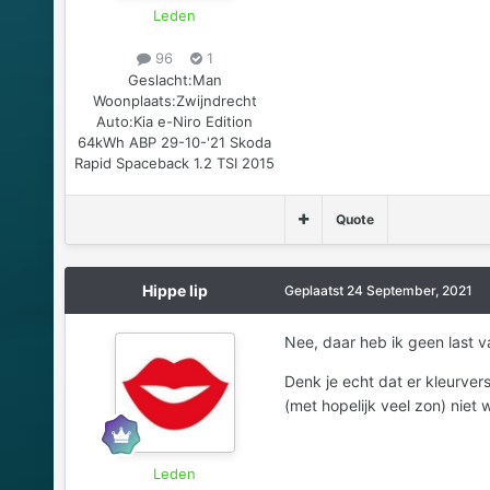
Leden
96
1
Geslacht:
Man
Woonplaats:
Zwijndrecht
Auto:
Kia e-Niro Edition
64kWh ABP 29-10-'21 Skoda
Rapid Spaceback 1.2 TSI 2015
Quote
Hippe lip
Geplaatst
24 September, 2021
Nee, daar heb ik geen last van
Denk je echt dat er kleurvers
(met hopelijk veel zon) niet 
Leden