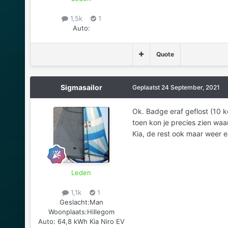
1,5k
1
Auto:
Quote
Sigmasailor
Geplaatst
24 September, 2021
Ok. Badge eraf geflost (10 ke
toen kon je precies zien waa
Kia, de rest ook maar weer 
Leden
1,1k
1
Geslacht:
Man
Woonplaats:
Hillegom
Auto:
64,8 kWh Kia Niro EV