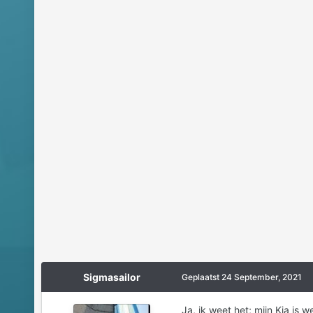
Sigmasailor
Geplaatst
24 September, 2021
Ja, ik weet het; mijn Kia is 