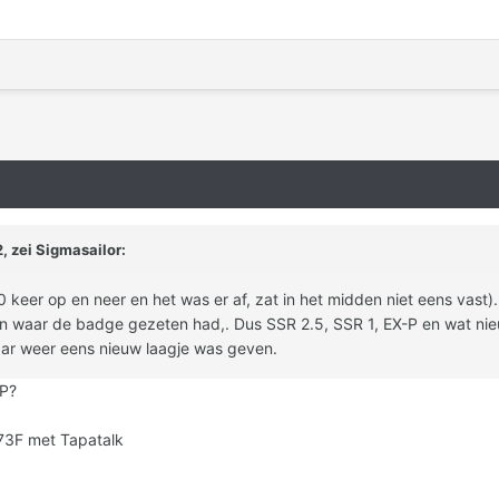
, zei
Sigmasailor
:
 keer op en neer en het was er af, zat in het midden niet eens vast).
en waar de badge gezeten had,. Dus SSR 2.5, SSR 1, EX-P en wat nieu
aar weer eens nieuw laagje was geven.
-P?
73F met Tapatalk