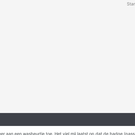
Star
weer aan een wasbeurtje toe. Het viel mij laatst op dat de badge (pas