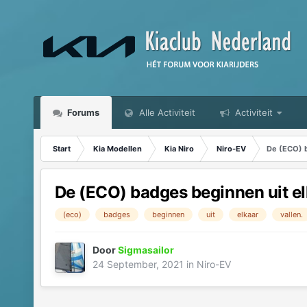
Forums
Alle Activiteit
Activiteit
Start
Kia Modellen
Kia Niro
Niro-EV
De (ECO) b
De (ECO) badges beginnen uit elk
(eco)
badges
beginnen
uit
elkaar
vallen.
Door
Sigmasailor
24 September, 2021
in
Niro-EV