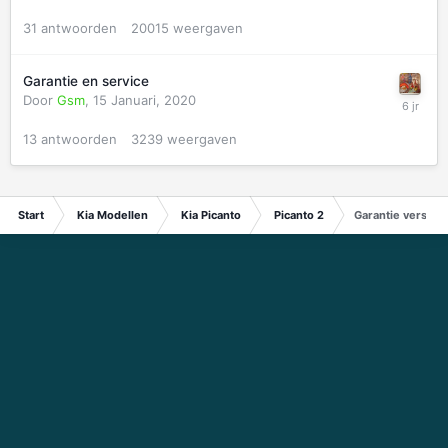
31
antwoorden
20015
weergaven
Garantie en service
Door
Gsm
,
15 Januari, 2020
13
antwoorden
3239
weergaven
Start
Kia Modellen
Kia Picanto
Picanto 2
Garantie versus