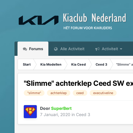
Forums
Alle Activiteit
Activiteit
Start
Kia Modellen
Kia Ceed
Ceed 3
"Slimme" 
"Slimme" achterklep Ceed SW ex
"slimme"
achterklep
ceed
executiveline
Door
SuperBert
7 Januari, 2020
in
Ceed 3