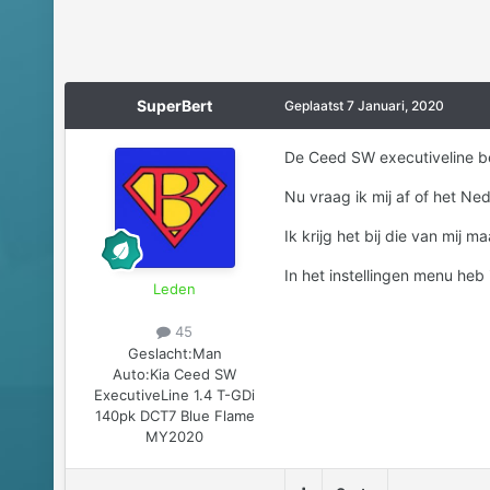
SuperBert
Geplaatst
7 Januari, 2020
De Ceed SW executiveline be
Nu vraag ik mij af of het N
Ik krijg het bij die van mij
In het instellingen menu heb 
Leden
45
Geslacht:
Man
Auto:
Kia Ceed SW
ExecutiveLine 1.4 T-GDi
140pk DCT7 Blue Flame
MY2020