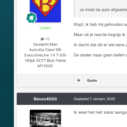
Je moet de auto afgeslote
Klopt, ik heb mij gehouden aa
Leden
Maar uit je reactie begrijp i
45
Geslacht:
Man
Ik dacht dat dit er wel eens 
Auto:
Kia Ceed SW
De dealer maar gaan bellen d
ExecutiveLine 1.4 T-GDi
140pk DCT7 Blue Flame
MY2020
Quote
Renzo4000
Geplaatst
7 Januari, 2020
Ik weet het niet zeker aange