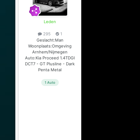
Leden
295
1
Geslacht:
Man
Woonplaats:
Omgeving
Arnhem/Nijmegen
Auto:
Kia Proceed 1.4TDGI
DCT7 - GT Plusline - Dark
Penta Metal
1 Auto