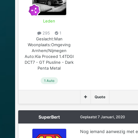
Leden
295
1
Geslacht:
Man
Woonplaats:
Omgeving
Arnhem/Nijmegen
Auto:
Kia Proceed 1.4TDGI
DCT7 - GT Plusline - Dark
Penta Metal
1 Auto
Quote
SuperBert
Geplaatst
7 Januari, 2020
Nog iemand aanwezig met een