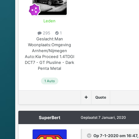
Leden
295
1
Geslacht:
Man
Woonplaats:
Omgeving
Arnhem/Nijmegen
Auto:
Kia Proceed 1.4TDGI
DCT7 - GT Plusline - Dark
Penta Metal
1 Auto
Quote
SuperBert
Geplaatst
7 Januari, 2020
Op 7-1-2020 om 16:47,