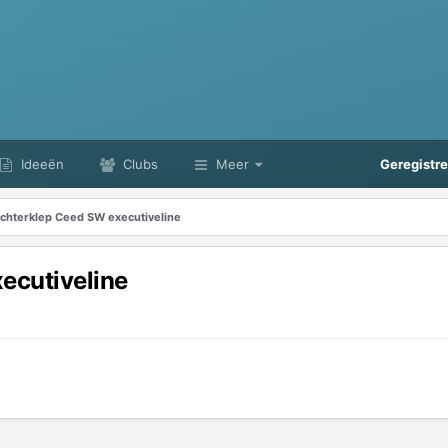
Ideeën
Clubs
Meer
Geregistr
achterklep Ceed SW executiveline
ecutiveline