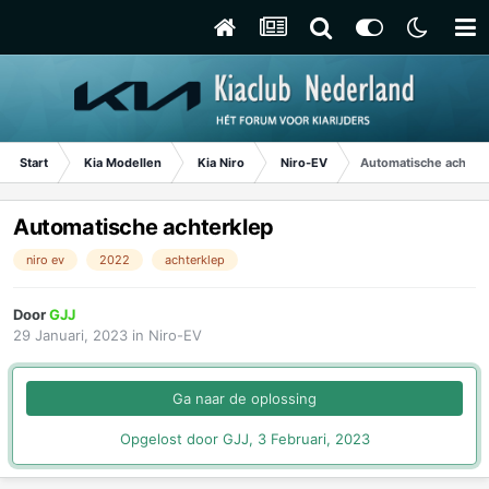
Start
Kia Modellen
Kia Niro
Niro-EV
Automatische achter
Automatische achterklep
niro ev
2022
achterklep
Door
GJJ
29 Januari, 2023
in
Niro-EV
Ga naar de oplossing
Opgelost door GJJ,
3 Februari, 2023