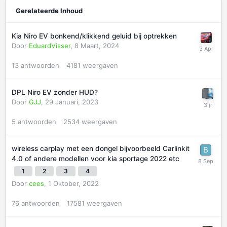
Gerelateerde Inhoud
Kia Niro EV bonkend/klikkend geluid bij optrekken
Door
EduardVisser
,
8 Maart, 2024
13
antwoorden
4181
weergaven
DPL Niro EV zonder HUD?
Door
GJJ
,
29 Januari, 2023
5
antwoorden
2534
weergaven
wireless carplay met een dongel bijvoorbeeld Carlinkit
4.0 of andere modellen voor kia sportage 2022 etc
1
2
3
4
Door
cees
,
1 Oktober, 2022
76
antwoorden
17581
weergaven