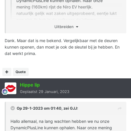
DynamicPlusLine kunnen ophalen. Naar onze
mening (160km) rijst de Niro EV heerlijk.
natuurlijk gelijk wat zaken uitgeprobeerd, eentje lukt
nog niet. Ik heb in de software de ‘slimme
automatische achterklep’ wel aan gezet, maar hoe
Uitbreiden
ik de auto ook van achter benader, de klep gaat niet
open, al blijf ik 10 seconden daar staan.
Dank. Maar dat is me bekend. Vergelijkbaar met de deuren
Uitbreiden
heeft iemand een idee?
kunnen openen, dan moet je ook de sleutel bij je hebben. En
dat werkt prima.
Je moet wel de sleutel bij je hebben anders gebeurd er
niks
Quote
Hippe lip
Geplaatst
29 Januari, 2023
Op 29-1-2023 om 01:40, zei
GJJ
:
Hallo allemaal, na lang wachten hebben we nu onze
DynamicPlusLine kunnen ophalen. Naar onze mening