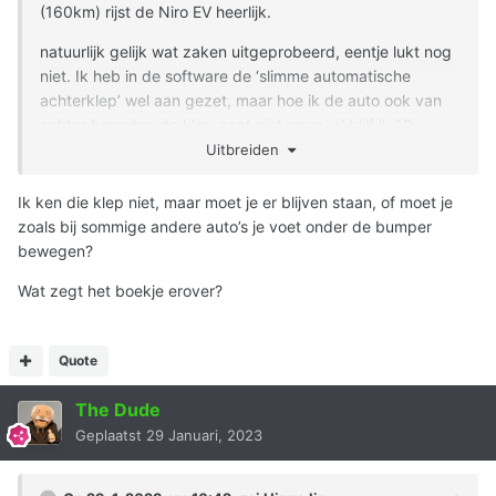
(160km) rijst de Niro EV heerlijk.
natuurlijk gelijk wat zaken uitgeprobeerd, eentje lukt nog
niet. Ik heb in de software de ‘slimme automatische
achterklep’ wel aan gezet, maar hoe ik de auto ook van
achter benader, de klep gaat niet open, al blijf ik 10
seconden daar staan.
Uitbreiden
heeft iemand een idee?
Ik ken die klep niet, maar moet je er blijven staan, of moet je
zoals bij sommige andere auto’s je voet onder de bumper
bewegen?
Wat zegt het boekje erover?
Quote
The Dude
Geplaatst
29 Januari, 2023