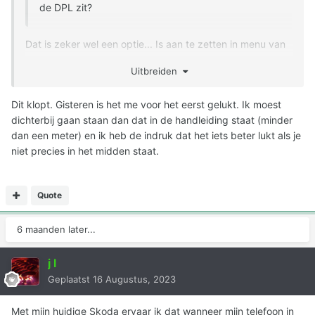
de DPL zit?
Dat is zeker wel een optie... Is aan te zetten in menu van
de auto.. als je achter de auto staat en wacht dan opent
Uitbreiden
hij na enkele secondes
Dit klopt. Gisteren is het me voor het eerst gelukt. Ik moest
dichterbij gaan staan dan dat in de handleiding staat (minder
dan een meter) en ik heb de indruk dat het iets beter lukt als je
niet precies in het midden staat.
Quote
6 maanden later...
j l
Geplaatst
16 Augustus, 2023
Met mijn huidige Skoda ervaar ik dat wanneer mijn telefoon in