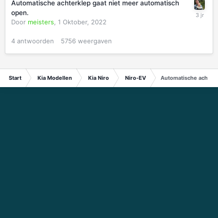
Automatische achterklep gaat niet meer automatisch
open.
Door
meisters
,
1 Oktober, 2022
4
antwoorden
5756
weergaven
Start
Kia Modellen
Kia Niro
Niro-EV
Automatische achter