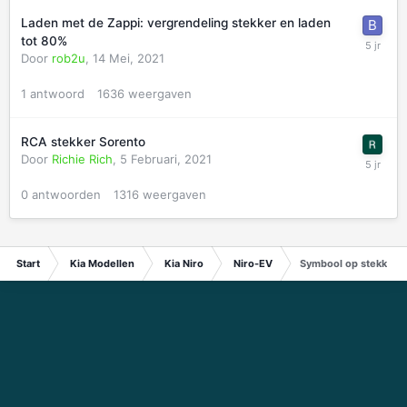
Laden met de Zappi: vergrendeling stekker en laden
tot 80%
Door
rob2u
,
14 Mei, 2021
1
antwoord
1636
weergaven
RCA stekker Sorento
Door
Richie Rich
,
5 Februari, 2021
0
antwoorden
1316
weergaven
Start
Kia Modellen
Kia Niro
Niro-EV
Symbool op stekker