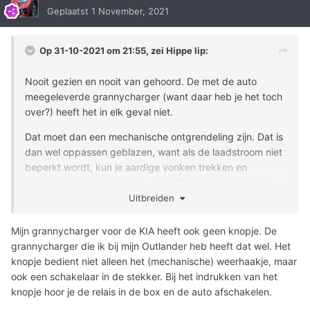
Geplaatst
1 November, 2021
Op 31-10-2021 om 21:55, zei
Hippe lip
:
Nooit gezien en nooit van gehoord. De met de auto
meegeleverde grannycharger (want daar heb je het toch
over?) heeft het in elk geval niet.
Dat moet dan een mechanische ontgrendeling zijn. Dat is
dan wel oppassen geblazen, want als de laadstroom niet
beperkt wordt, kun je aardige vonken trekken en
daarmee de stekker en de aansluiting van de auto naar
z'n grootje helpen...
Uitbreiden
Dan ben ik wel benieuwd hoe die stekker te auto vertelt
Mijn grannycharger voor de KIA heeft ook geen knopje. De
dat het laden onderbroken moet worden.
grannycharger die ik bij mijn Outlander heb heeft dat wel. Het
knopje bedient niet alleen het (mechanische) weerhaakje, maar
ook een schakelaar in de stekker. Bij het indrukken van het
knopje hoor je de relais in de box en de auto afschakelen.