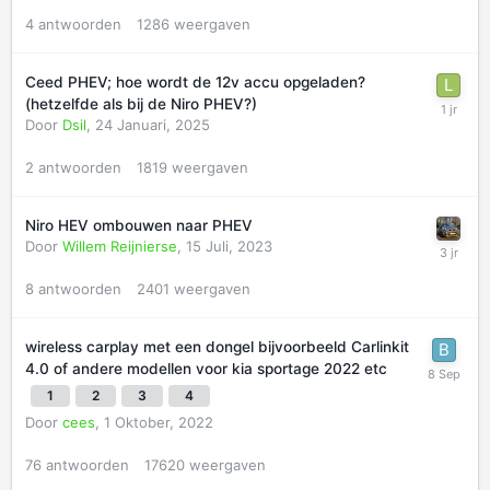
4
antwoorden
1286
weergaven
Ceed PHEV; hoe wordt de 12v accu opgeladen?
(hetzelfde als bij de Niro PHEV?)
Door
Dsil
,
24 Januari, 2025
2
antwoorden
1819
weergaven
Niro HEV ombouwen naar PHEV
Door
Willem Reijnierse
,
15 Juli, 2023
8
antwoorden
2401
weergaven
wireless carplay met een dongel bijvoorbeeld Carlinkit
4.0 of andere modellen voor kia sportage 2022 etc
1
2
3
4
Door
cees
,
1 Oktober, 2022
76
antwoorden
17620
weergaven