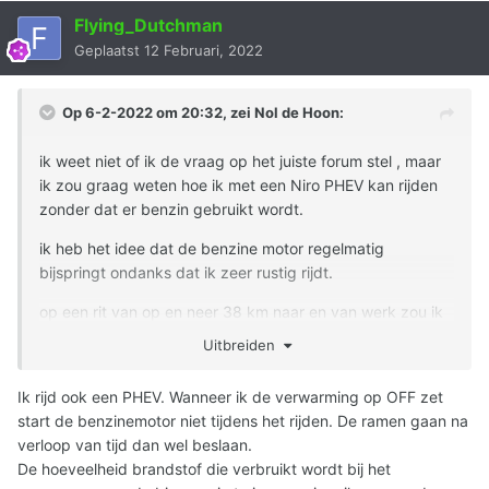
Flying_Dutchman
Geplaatst
12 Februari, 2022
Op 6-2-2022 om 20:32, zei
Nol de Hoon
:
ik weet niet of ik de vraag op het juiste forum stel , maar
ik zou graag weten hoe ik met een Niro PHEV kan rijden
zonder dat er benzin gebruikt wordt.
ik heb het idee dat de benzine motor regelmatig
bijspringt ondanks dat ik zeer rustig rijdt.
op een rit van op en neer 38 km naar en van werk zou ik
toch geen benzine moeten gebruiken
Uitbreiden
Ik rijd ook een PHEV. Wanneer ik de verwarming op OFF zet
start de benzinemotor niet tijdens het rijden. De ramen gaan na
verloop van tijd dan wel beslaan.
De hoeveelheid brandstof die verbruikt wordt bij het