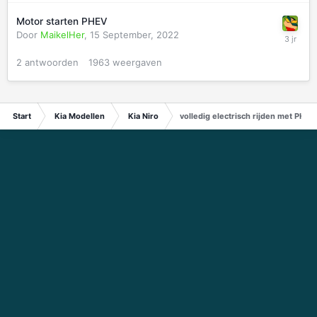
Motor starten PHEV
Door
MaikelHer
,
15 September, 2022
2
antwoorden
1963
weergaven
Start
Kia Modellen
Kia Niro
volledig electrisch rijden met PHEV