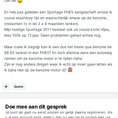
Oei oei
En heb pas geleden een Sportage PHEV aangeschaft omdat ik
vooral stad/dorp rijd en waarschijnlijk amper op de benzine..
(misschien 1x in de 3 a 4 maanden tanken).
Mijn huidige Sportage 2011 bestaat ook uit vooral korte ritjes,
lees 100k op 12 jaar. Geen problemen gehad ermee nog.
Maar zoals ik begrijp kan ik sws dus het beste qua benzine de
98 E0 tanken in een PHEV? En toch afentoe eens een autoweg
nemen om de benzine motor in te rijden haha.
Zijn er nog andere dingen waar ik echt op moet gaan letten als
ik bijna niet op de benzine motor rij?
Quote
Doe mee aan dit gesprek
Je kunt als gast nu eerst posten en gelijk daarna registreren. Als
u al een account hebt,
meld u dan nu aan
om te posten met uw